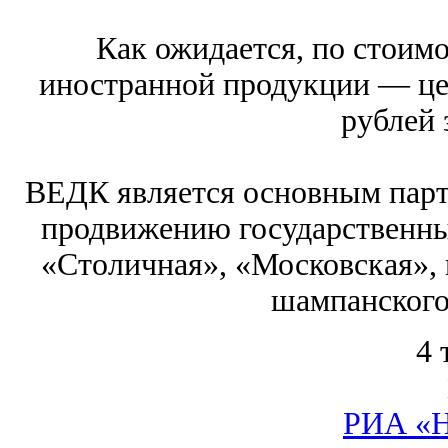
Как ожидается, по стоимо
иностранной продукции — цен
рублей з
ВЕДК является основным пар
продвижению государственны
«Столичная», «Московская», 
шампанского
4 
РИА «Н