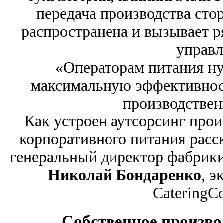
передача производства сто
распространена и вызывает р
управ
«Операторам питания ну
максимальную эффективност
производстве
Как устроен аутсорсинг прои
корпоративного питания рас
генеральный директор фабрики
Николай Бондаренко
, э
CateringCo
Собственное произво