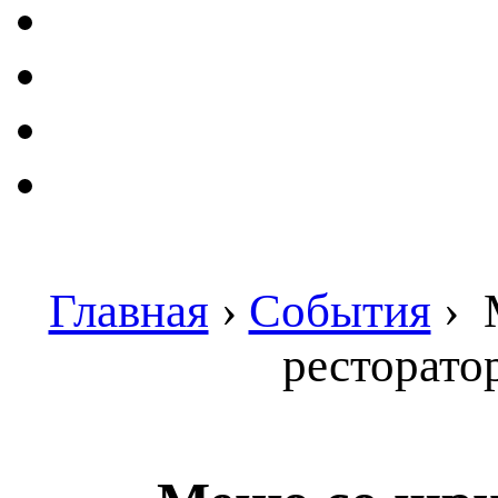
Главная
›
События
›
М
ресторато