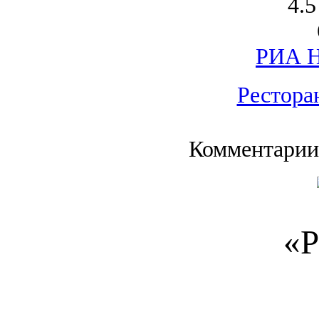
4.5
РИА Н
Рестора
Комментарии
«Р