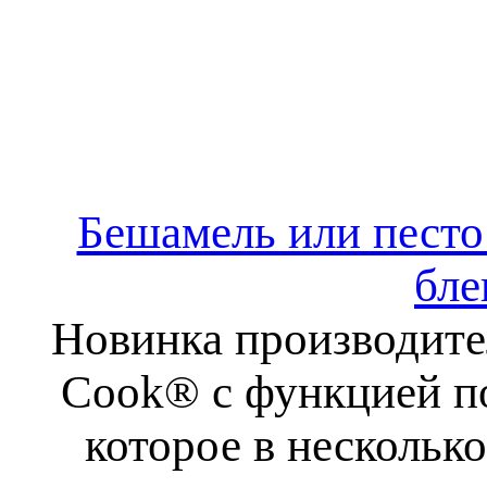
Бешамель или песто 
бле
Новинка производите
Cook® с функцией по
которое в нескольк