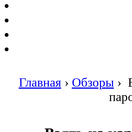
Главная
›
Обзоры
›
В
пар