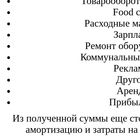
Товарооборот
Food c
Расходные м
Зарпл
Ремонт обор
Коммунальные
Рекла
Друго
Арен
Прибыл
Из полученной суммы еще сто
амортизацию и затраты на 