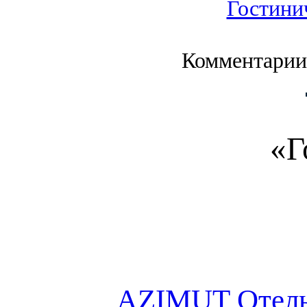
Гостини
Комментарии
«Г
AZIMUT Отель 