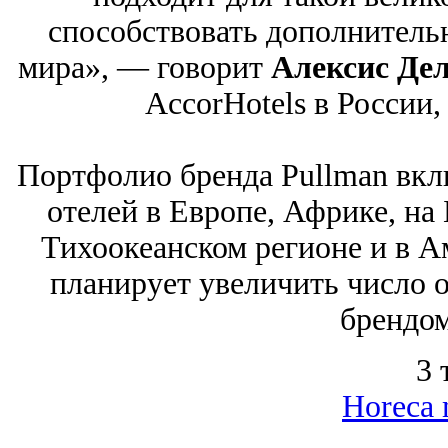
способствовать дополнительн
мира», — говорит
Алексис Де
AccorHotels в России,
Портфолио бренда Pullman вкл
отелей в Европе, Африке, на
Тихоокеанском регионе и в А
планирует увеличить число 
брендом
3 
Horeca 