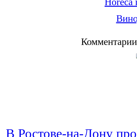
Horeca 
Вино
Комментарии
В Ростове-на-Дону пр