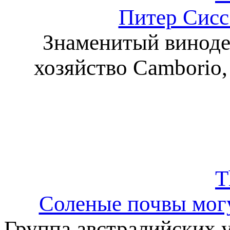
Питер Сисс
Знаменитый винодел
хозяйство Camborio,
T
Соленые почвы могу
Группа австралийских 