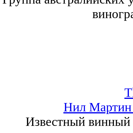
виногра
T
Нил Мартин 
Известный винный 