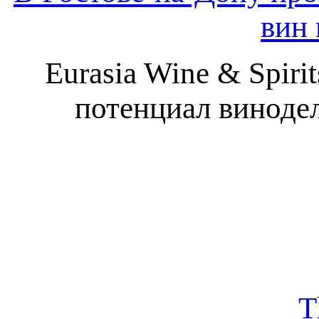
вин 
Eurasia Wine & Spir
потенциал виноде
T