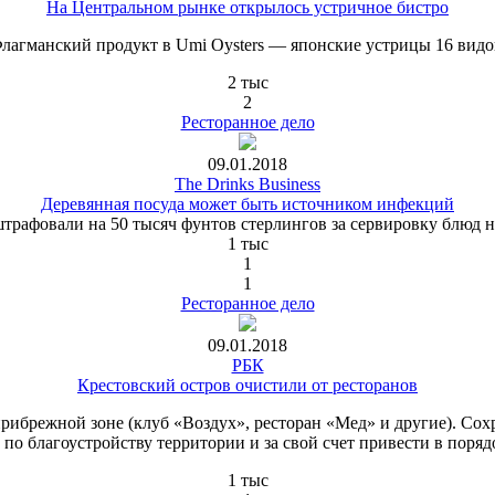
На Центральном рынке открылось устричное бистро
лагманский продукт в Umi Oysters — японские устрицы 16 видо
2 тыс
2
Ресторанное дело
09.01.2018
The Drinks Business
Деревянная посуда может быть источником инфекций
трафовали на 50 тысяч фунтов стерлингов за сервировку блюд н
1 тыс
1
1
Ресторанное дело
09.01.2018
РБК
Крестовский остров очистили от ресторанов
ибрежной зоне (клуб «Воздух», ресторан «Мед» и другие). Сохра
х по благоустройству территории и за свой счет привести в пор
1 тыс