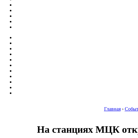
Главная
›
Собы
На станциях МЦК откр