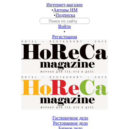
Интернет-магазин
•
Авторы HM
•
Подписка
Войти
•
Регистрация
Гостиничное дело
Ресторанное дело
Барное дело