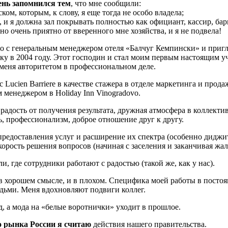
нь запомнился тем
, что мне сообщили:
ком, которым, к слову, я еще тогда не особо владела;
ь, и я должна зал покрывать полностью как официант, кассир, бар
о очень приятно от вверенного мне хозяйства, и я не подвела!
о с генеральным менеджером отеля «Балчуг Кемпински» и приг
ку в 2004 году. Этот господин и стал моим первым настоящим у
 меня авторитетом в профессиональном деле.
c Lucien Barriere в качестве стажера в отделе маркетинга и прода
 менеджером в Holiday Inn Vinogradovo.
радость от получения результата, дружная атмосфера в коллекти
, профессионализм, доброе отношение друг к другу.
редоставления услуг и расширение их спектра (особенно диджи
корость решения вопросов (начиная с заселения и заканчивая жал
и, где сотрудники работают с радостью (такой же, как у нас).
в хорошем смысле, и в плохом. Специфика моей работы в посто
дьми. Меня вдохновляют подвиги коллег.
, а мода на «белые воротнички» уходит в прошлое.
 рынка России я считаю
действия нашего правительства.