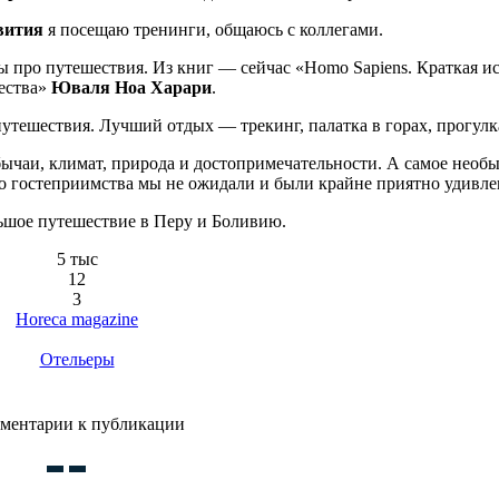
вития
я посещаю тренинги, общаюсь с коллегами.
 про путешествия. Из книг — сейчас «Homo Sapiens. Краткая и
ества»
Юваля Ноа Харари
.
тешествия. Лучший отдых — трекинг, палатка в горах, прогулка
бычаи, климат, природа и достопримечательности. А самое необ
 гостеприимства мы не ожидали и были крайне приятно удивле
шое путешествие в Перу и Боливию.
5 тыс
12
3
Horeca magazine
Отельеры
ментарии к публикации