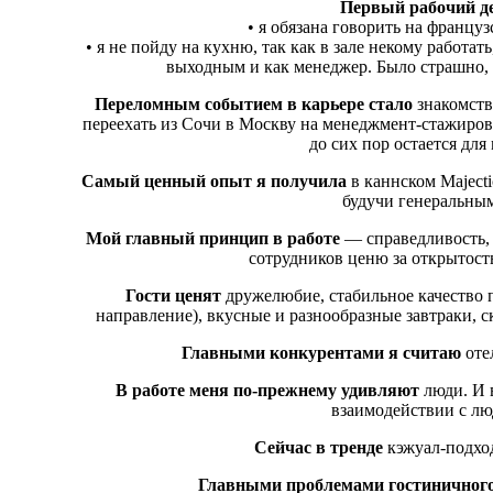
Первый рабочий де
• я обязана говорить на французс
• я не пойду на кухню, так как в зале некому работат
выходным и как менеджер. Было страшно, н
Переломным событием в карьере стало
знакомств
переехать из Сочи в Москву на менеджмент-стажиров
до сих пор остается для
Самый ценный опыт я получила
в каннском Majecti
будучи генеральным
Мой главный принцип в работе
— справедливость, 
сотрудников ценю за открытость
Гости ценят
дружелюбие, стабильное качество п
направление), вкусные и разнообразные завтраки, с
Главными конкурентами я считаю
отел
В работе меня по-прежнему удивляют
люди. И 
взаимодействии с лю
Сейчас в тренде
кэжуал-подход
Главными проблемами гостиничного