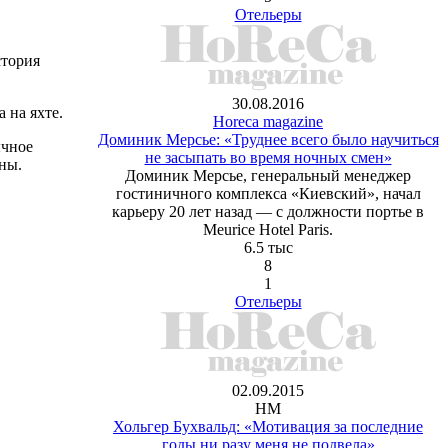
Отельеры
стория
30.08.2016
 на яхте.
Horeca magazine
Доминик Мерсье: «Труднее всего было научиться
ычное
не засыпать во время ночных смен»
ны.
Доминик Мерсье, генеральный менеджер
гостиничного комплекса «Киевский», начал
карьеру 20 лет назад — с должности портье в
Meurice Hotel Paris.
6.5 тыс
8
1
Отельеры
02.09.2015
HM
Хольгер Бухвальд: «Мотивация за последние
годы ни разу меня не подвела»