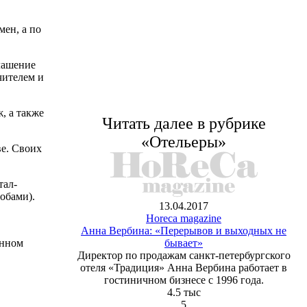
мен, а по
лашение
чителем и
ж, а также
Читать далее в рубрике
«Отельеры»
ве. Своих
тал-
обами).
13.04.2017
Horeca magazine
Анна Вербина: «Перерывов и выходных не
бывает»
янном
Директор по продажам санкт-петербургского
отеля «Традиция» Анна Вербина работает в
гостиничном бизнесе с 1996 года.
4.5 тыс
5