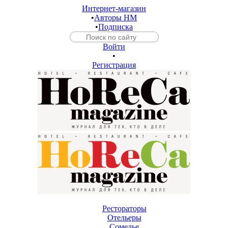
Интернет-магазин
•
Авторы HM
•
Подписка
Войти
•
Регистрация
Рестораторы
Отельеры
Сомелье