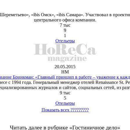
Шереметьево», «ibis Омск», «ibis Самара». Участвовал в проек
центрального офиса компании.
7 тыс
9
1
Отельеры
20.05.2015
HM
ианне Бринкман: «Главный принцип в работе – уважение к кажд
 1994 года. Генеральный менеджер отелей Renaissance St. Petersbu
ециализированных журналов и сайтов, социальных сетей, из разг
9 тыс
5
Отельеры
Показать всех ?????????
Читать далее в рубрике «Гостиничное дело»