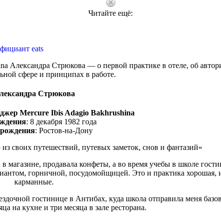
Читайте ещё:
фициант eats
ina Александра Стрюкова — о первой практике в отеле, об автор
ьной сфере и принципах в работе.
лександра Стрюкова
жер Mercure Ibis Adagio Bakhrushina
ождения
: 8 декабря 1982 года
 рождения
: Ростов-на-Дону
из своих путешествий, путевых заметок, снов и фантазий»
а в магазине, продавала конфеты, а во время учебы в школе гост
иантом, горничной, посудомойщицей. Это и практика хорошая, 
карманные.
звездочной гостинице в Антибах, куда школа отправила меня баз
ца на кухне и три месяца в зале ресторана.