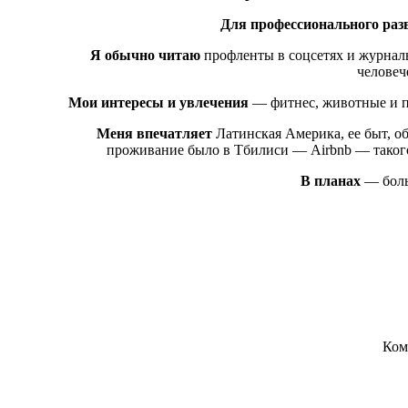
Для профессионального раз
Я обычно читаю
профленты в соцсетях и журналы
человеч
Мои интересы и увлечения
— фитнес, животные и пу
Меня впечатляет
Латинская Америка, ее быт, о
проживание было в Тбилиси — Airbnb — такого
В планах
— боль
Ком