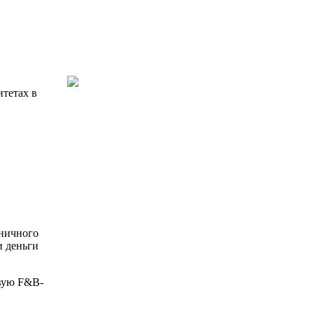
итетах в
иничного
и деньги
овую F&B-