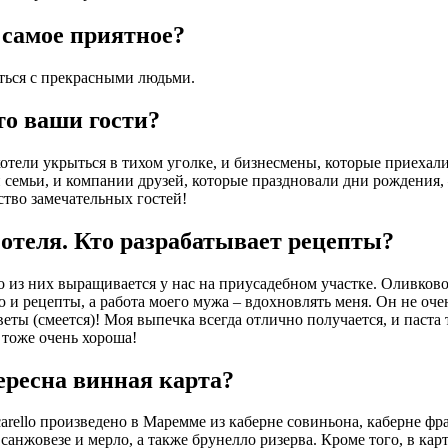
 самое приятное?
ться с прекрасными людьми.
то ваши гости?
отели укрыться в тихом уголке, и бизнесмены, которые приехал
 семьи, и компании друзей, которые праздновали дни рождения, 
тво замечательных гостей!
отеля. Кто разрабатывает рецепты?
 из них выращивается у нас на приусадебном участке. Оливково
 и рецепты, а работа моего мужа – вдохновлять меня. Он не оче
веты (смеется)! Моя выпечка всегда отлично получается, и паста
тоже очень хороша!
ересна винная карта?
icarello произведено в Маремме из каберне совиньона, каберне фр
анжовезе и мерло, а также брунелло ризерва. Кроме того, в карт