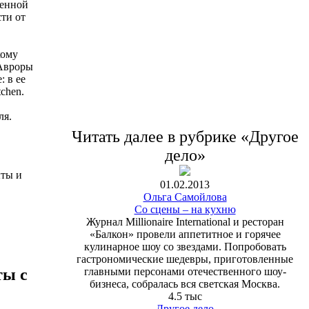
венной
ти от
кому
 Авроры
: в ее
chen.
ля.
Читать далее в рубрике «Другое
дело»
ыты и
01.02.2013
Ольга Самойлова
Со сцены – на кухню
Журнал Millionaire International и ресторан
«Балкон» провели аппетитное и горячее
кулинарное шоу со звездами. Попробовать
гастрономические шедевры, приготовленные
главными персонами отечественного шоу-
ты с
бизнеса, собралась вся светская Москва.
4.5 тыс
Другое дело