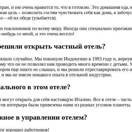
 стран, и им очень нравится то, что я готовлю. Это домашняя еда,
ная цель – позволить гостям чувствовать себя как дома, я забочус
о – об их обеде (улыбается).
ти поклонников по всему миру. Иногда они специально приезжаю
-нибудь со мной, и это очень весело!
 решили открыть частный отель?
оизошло случайно. Мы покинули Индонезию в 1993 году и, верну
му что он не позволял нам проводить много времени с детьми. 
отором еще никто не слышал, и мы решили отреставрировать его 
т, и мы не имели никакого опыта в отельной индустрии.
ального в этом отеле?
сти могут открыть для себя настоящую Италию. Все в отеле – част
ов интерьера были привезены нами из разных уголков планеты.
жное в управлении отелем?
ти хороших работников!