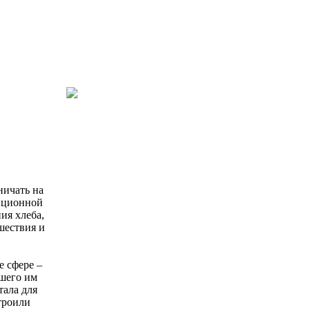
ничать на
диционной
ия хлеба,
шествия и
е сфере –
шего им
тала для
троили