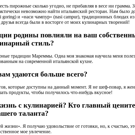
сть пирожные сколько угодно, не прибавляя в весе ни грамма. З
практически невозможно найти итальянский ресторан. Нам было д
 goring) и «наси чампур» (nasi campur), традиционных блюдах из
 друзья всегда были в восторге от моих кулинарных творений!
ции родины повлияли на ваш собственн
инарный стиль?
арные традиции Мареммы. Одна моя знакомая научила меня поле
ованным на современной итальянской кухне.
вам удаются больше всего?
тов, которые доступны на данный момент. Я не шеф-повар, я же
шать продукты, чтобы получилось что-нибудь вкусное!
жизнь с кулинарией? Кто главный ценит
ашего таланта?
ей жизни». Я получаю удовольствие от готовки, но, к счастью, эт
ственное мое увлечение.