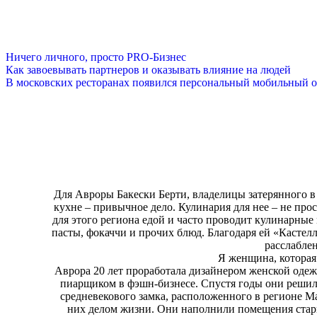
Ничего личного, просто PRO-Бизнес
Как завоевывать партнеров и оказывать влияние на людей
В московских ресторанах появился персональный мобильный о
Для Авроры Бакески Берти, владелицы затерянного в зе
кухне – привычное дело. Кулинария для нее – не прос
для этого региона едой и часто проводит кулинарные 
пасты, фокаччи и прочих блюд. Благодаря ей «Кастел
расслабле
Я женщина, которая
Аврора 20 лет проработала дизайнером женской одеж
пиарщиком в фэшн-бизнесе. Спустя годы они решил
средневекового замка, расположенного в регионе Ма
них делом жизни. Они наполнили помещения ста