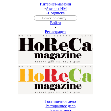
Интернет-магазин
•
Авторы HM
•
Подписка
Войти
•
Регистрация
Гостиничное дело
Ресторанное дело
Барное дело