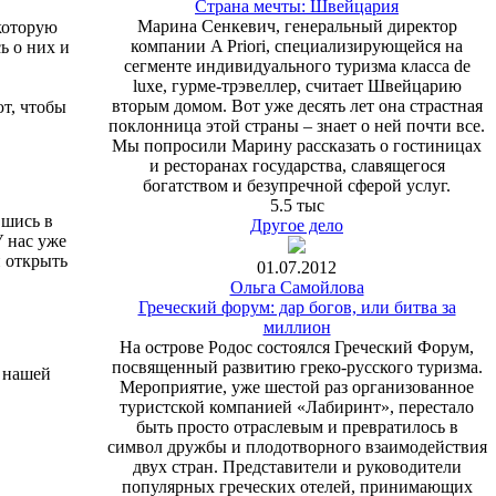
Страна мечты: Швейцария
Марина Сенкевич, генеральный директор
 которую
компании A Priori, специализирующейся на
ь о них и
сегменте индивидуального туризма класса de
luxe, гурме-трэвеллер, считает Швейцарию
вторым домом. Вот уже десять лет она страстная
т, чтобы
поклонница этой страны – знает о ней почти все.
Мы попросили Марину рассказать о гостиницах
и ресторанах государства, славящегося
богатством и безупречной сферой услуг.
5.5 тыс
вшись в
Другое дело
У нас уже
и открыть
01.07.2012
Ольга Самойлова
Греческий форум: дар богов, или битва за
миллион
На острове Родос состоялся Греческий Форум,
посвященный развитию греко-русского туризма.
ь нашей
Мероприятие, уже шестой раз организованное
туристской компанией «Лабиринт», перестало
быть просто отраслевым и превратилось в
символ дружбы и плодотворного взаимодействия
двух стран. Представители и руководители
популярных греческих отелей, принимающих