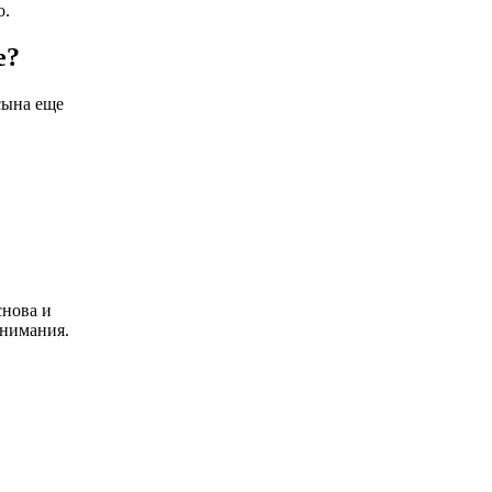
о.
е?
сына еще
снова и
внимания.