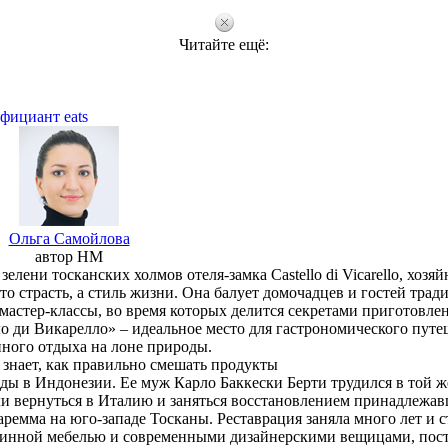
Читайте ещё:
фициант eats
Ольга Самойлова
автор HM
лени тосканских холмов отеля-замка Castello di Vicarello, хозяй
то страсть, а стиль жизни. Она балует домочадцев и гостей тра
мастер-классы, во время которых делится секретами приготовлен
ло ди Викарелло» – идеальное место для гастрономического путе
нного отдыха на лоне природы.
 знает, как правильно смешать продукты
ды в Индонезии. Ее муж Карло Баккески Берти трудился в той ж
и вернуться в Италию и заняться восстановлением принадлежав
ремма на юго-западе Тосканы. Реставрация заняла много лет и с
ринной мебелью и современными дизайнерскими вещицами, пос