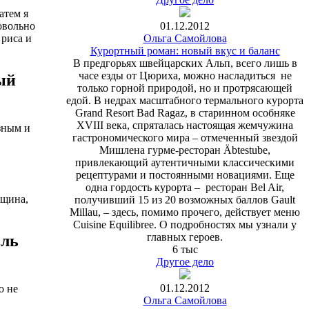
атем я
01.12.2012
овольно
Ольга Самойлова
 риса и
Курортный роман: новый вкус и баланс
В предгорьях швейцарских Альп, всего лишь в
часе езды от Цюриха, можно насладиться не
ый
только горной природой, но и протрясающей
едой. В недрах масштабного термального курорта
Grand Resort Bad Ragaz, в старинном особняке
XVIII века, спряталась настоящая жемчужина
зным и
гастрономического мира – отмеченный звездой
Мишлена гурме-ресторан Äbtestube,
привлекающий аутентичными классическими
рецептурами и постоянными новациями. Еще
одна гордость курорта – ресторан Bel Air,
нщина,
получивший 15 из 20 возможных баллов Gault
Millau, – здесь, помимо прочего, действует меню
Cuisine Equilibree. О подробностях мы узнали у
главных героев.
ель
6 тыс
Другое дело
01.12.2012
о не
Ольга Самойлова