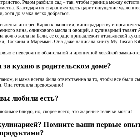
транство. Рядом разбили сад – так, чтобы граница между естест
метна. Благодаря их стараниям здесь царит ощущение удаленнос
, хотя до замка легко добраться.
и жены: интерес Карло к экологии, виноградарству и органичес
енного вина, оливкового масла и овощей, а кулинарный талант
на долго жила на Бали, ее сердце принадлежит итальянской кухне
ии, Тосканы и Мареммы. Она даже написала книгу My Tuscan Kit
вью с невероятно обаятельной и ироничной хозяйкой замка-оте
л за кухню в родительском доме?
аном, и мама всегда была ответственна за то, чтобы все были с
. Она готовила превосходно!
 вы любили есть?
юбимое блюдо, но, скорее всего, это жареные телячьи мозги!
 кулинарией? Помните ваши первые опы
продуктами?