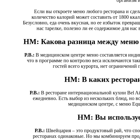
организм и
Если вы откроете меню любого ресторана и сдела
количество калорий может составить от 1800 ккал
Безусловно, еда очень вкусная, но ее избыток превра
нас тарелке, полезно ли ее содержимое для нас
HM: Какова разница между меню д
Р.В.:
В медицинском центре меню составляется инди
что в программе по контролю веса исключаются
так
гостей всего курорта, нет ограничений 
HM: В каких ресторан
Р.В.:
В ресторане интернациональной кухни Bel Ai
ежедневно. Есть выбор из нескольких блюд, но в
медицинском центре, с меню Equi
HM: Вы используе
Р.В.:
Швейцария – это продуктовый рай, что сп
ресторанах одинаковые. Но мы комбинируем про