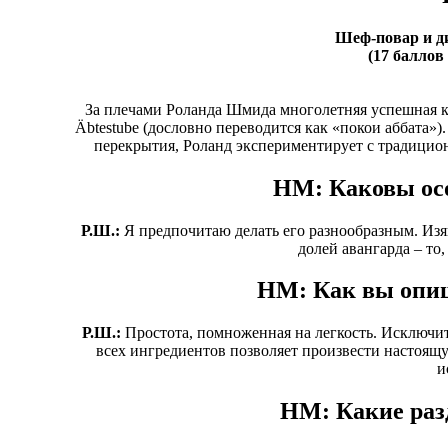
Шеф-повар и ди
(17 баллов 
За плечами Роланда Шмида многолетняя успешная ка
Äbtestube (дословно переводится как «покои аббата»
перекрытия, Роланд экспериментирует с традицио
HM: Каковы осо
Р.Ш.:
Я предпочитаю делать его разнообразным. Из
долей авангарда – то
HM: Как вы опиш
Р.Ш.:
Простота, помноженная на легкость. Исключит
всех ингредиентов позволяет произвести настоящу
и
HM: Какие раз