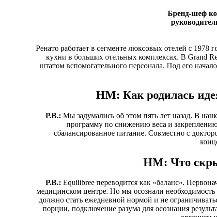
Бренд-шеф ко
руководитель
Ренато работает в сегменте люксовых отелей с 1978 г
кухни в больших отельных комплексах. В Grand Re
штатом вспомогательного персонала. Под его начало
HM: Как родилась идея
Р.В.:
Мы задумались об этом пять лет назад. В наш
программу по снижению веса и закреплению
сбалансированное питание. Совместно с докто
конц
HM: Что скры
Р.В.:
Equilibree переводится как «баланс». Первон
медицинском центре. Но мы осознали необходимость 
должно стать ежедневной нормой и не ограничивать
порции, подключение разума для осознания результа