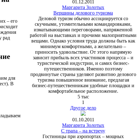
01.12.2011
Маргарита Золотых
Вершины делового туризма
Деловой туризм обычно ассоциируется со
их – его
скучными, утомительными командировками,
оисходит
изматывающими переговорами, напряженной
ождения
работой на выставках и прочими малоприятными
у рад
вещами. Однако условия труда должны быть как
минимум комфортными, а желательно –
приносить удовольствие. От этого напрямую
ние
зависит прибыль всех участников процесса – и
туристической индустрии, и самих бизнес-
путешественников. Именно поэтому
продвинутые страны уделяют развитию делового
вим для
туризма повышенное внимание, предлагая
ест). В
бизнес-путешественникам удобные площадки и
комфортабельное расположение.
5 тыс
1
Другое дело
кладываем
01.10.2011
Маргарита Золотых
С трапа – на встречу
Гостиницы при аэропортах – мощных