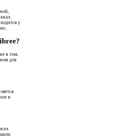
тной,
 ккал.
ходится у
нс.
ibree?
е в том,
пном для
ляется
ное в
всех
нашли