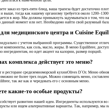
 двигаться к намеченной цели.
ете заказ из трех-пяти блюд, ваша трапеза будет достаточно пло
 и выше, тогда как нашему организму требуется около 1200–1300
щается в жир. Мы должны привыкнуть задумываться о том, что на
 в данный момент или нет. Необходимо найти свой разумный бала
ля медицинского центра и Сuisine Equil
видуально с учетом выбранной программы. Существенное отличи
ие компоненты, как соль, масло, жиры. В меню Equilibree, досту
по ингредиентам, но идет акцент на калории, размер порций.
ах комплекса действует это меню?
r и ресторане средиземноморской кухни
Olives D`Or. Меню обнов
озможно не более трех подач. Можно совмещать меню, составлен
libree, так же как и чередовать его с основным меню.
те какие-то особые продукты?
особствует развитию нашей идеи. Ингредиенты используются во 
дукты или ищем альтернативные варианты. Так, например, мы 