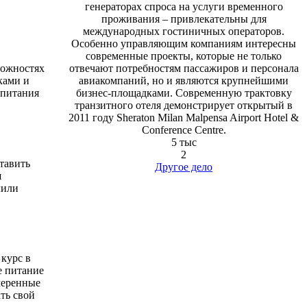
генераторах спроса на услуги временного
проживания – привлекательны для
международных гостиничных операторов.
Особенно управляющим компаниям интересны
современные проекты, которые не только
можностях
отвечают потребностям пассажиров и персонала
ками и
авиакомпаний, но и являются крупнейшими
 питания
бизнес-площадками. Современную трактовку
транзитного отеля демонстрирует открытый в
2011 году Sheraton Milan Malpensa Airport Hotel &
Conference Centre.
5 тыс
2
тавить
Другое дело
я
лили
 курс в
е питание
меренные
ть свой