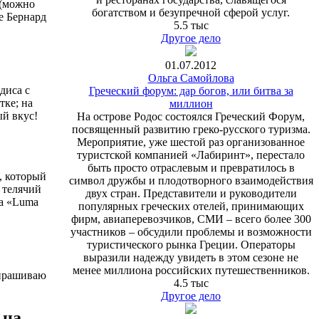
 (можно
богатством и безупречной сферой услуг.
ье Бернард
5.5 тыс
Другое дело
01.07.2012
Ольга Самойлова
диса с
Греческий форум: дар богов, или битва за
тке; на
миллион
ый вкус!
На острове Родос состоялся Греческий Форум,
посвященный развитию греко-русского туризма.
Мероприятие, уже шестой раз организованное
туристской компанией «Лабиринт», перестало
быть просто отраслевым и превратилось в
, который
символ дружбы и плодотворного взаимодействия
 телячий
двух стран. Представители и руководители
на «Luma
популярных греческих отелей, принимающих
фирм, авиаперевозчиков, СМИ – всего более 300
участников – обсудили проблемы и возможности
туристического рынка Греции. Операторы
выразили надежду увидеть в этом сезоне не
менее миллиона российских путешественников.
спрашиваю
4.5 тыс
Другое дело
 на