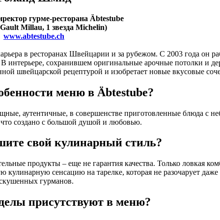
ректор гурме-ресторана Äbtestube
Gault Millau, 1 звезда Michelin)
www.abtestube.ch
рьера в ресторанах Швейцарии и за рубежом. С 2003 года он ра
). В интерьере, сохранившем оригинальные арочные потолки и д
нной швейцарской рецептурой и изобретает новые вкусовые соче
бенности меню в Äbtestube?
ящные, аутентичные, в совершенстве приготовленные блюда с н
, что создано с большой душой и любовью.
ите свой кулинарный стиль?
ельные продукты – еще не гарантия качества. Только ловкая ко
ю кулинарную сенсацию на тарелке, которая не разочарует даже
скушенных гурманов.
делы присутствуют в меню?