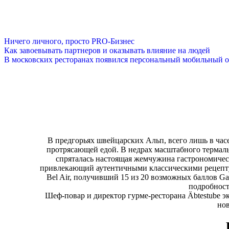
Ничего личного, просто PRO-Бизнес
Как завоевывать партнеров и оказывать влияние на людей
В московских ресторанах появился персональный мобильный о
В предгорьях швейцарских Альп, всего лишь в час
протрясающей едой. В недрах масштабного термальн
спряталась настоящая жемчужина гастрономичес
привлекающий аутентичными классическими рецепту
Bel Air, получивший 15 из 20 возможных баллов Gaul
подробност
Шеф-повар и директор гурме-ресторана Äbtestube 
нов