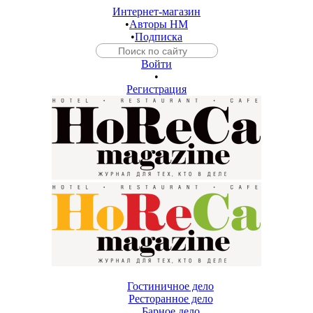
Интернет-магазин
•
Авторы HM
•
Подписка
Войти
•
Регистрация
Гостиничное дело
Ресторанное дело
Барное дело