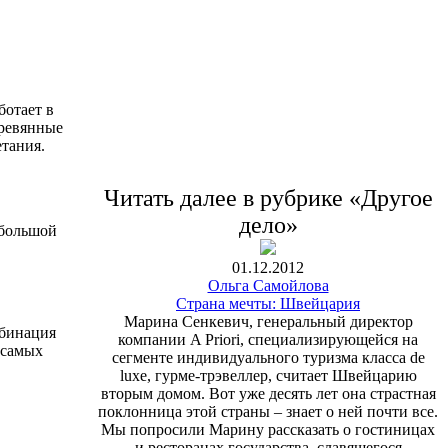
ботает в
еревянные
тания.
Читать далее в рубрике «Другое
дело»
ебольшой
01.12.2012
Ольга Самойлова
Страна мечты: Швейцария
Марина Сенкевич, генеральный директор
мбинация
компании A Priori, специализирующейся на
 самых
сегменте индивидуального туризма класса de
luxe, гурме-трэвеллер, считает Швейцарию
вторым домом. Вот уже десять лет она страстная
поклонница этой страны – знает о ней почти все.
Мы попросили Марину рассказать о гостиницах
и ресторанах государства, славящегося