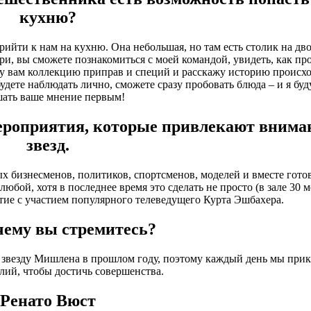
кухню?
ийти к нам на кухню. Она небольшая, но там есть столик на дво
ри, вы сможете познакомиться с моей командой, увидеть, как пр
ажу вам коллекцию приправ и специй и расскажу историю происх
удете наблюдать лично, сможете сразу пробовать блюда – и я буд
ать ваше мнение первым!
ероприятия, которые привлекают внима
звезд.
ых бизнесменов, политиков, спортсменов, моделей и вместе гото
юбой, хотя в последнее время это сделать не просто (в зале 30 м
тие с участием популярного телеведущего Курта Эшбахера.
чему вы стремитесь?
 звезду Мишлена в прошлом году, поэтому каждый день мы при
лий, чтобы достичь совершенства.
Ренато Вюст