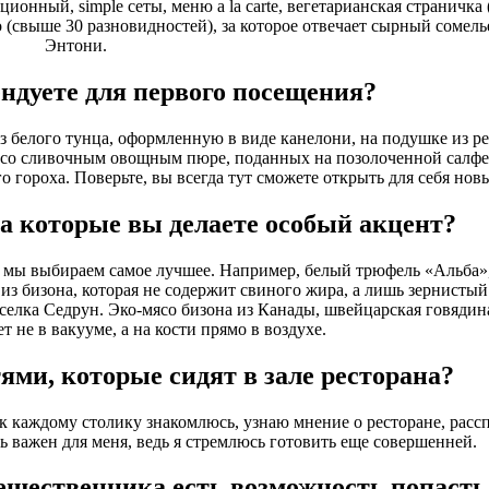
ионный, simple сеты, меню a la carte, вегетарианская страничка
то (свыше 30 разновидностей), за которое отвечает сырный сомел
Энтони.
ндуете для первого посещения?
 белого тунца, оформленную в виде канелони, на подушке из ре
ли со сливочным овощным пюре, поданных на позолоченной салфе
о гороха. Поверьте, вы всегда тут сможете открыть для себя нов
а которые вы делаете особый акцент?
я, мы выбираем самое лучшее. Например, белый трюфель «Альба»
из бизона, которая не содержит свиного жира, а лишь зернистый
оселка Седрун. Эко-мясо бизона из Канады, швейцарская говяди
т не в вакууме, а на кости прямо в воздухе.
ями, которые сидят в зале ресторана?
 к каждому столику знакомлюсь,
узнаю мнение о ресторане, рас
 важен для меня, ведь я стремлюсь готовить еще совершенней.
ешественника есть возможность попасть