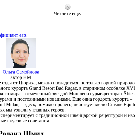
Читайте ещё:
фициант eats
Ольга Самойлова
автор HM
е езды от Цюриха, можно насладиться не только горной природо
ого курорта Grand Resort Bad Ragaz, в старинном особняке XVII
кого мира – отмеченный звездой Мишлена гурме-ресторан Äbtest
рами и постоянными новациями. Еще одна гордость курорта – 
t Millau, – здесь, помимо прочего, действует меню Cuisine Equili
ях мы узнали у главных героев.
экспериментирует с традиционной швейцарской рецептурой и изо
ые вкусовые сочетания
Роланд Шмид