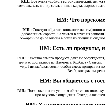
Р.Ш.:
Все очень удобно: гастрономический, дегустац
тоже заказать в виде сета), винная карта, сырное пла
HM: Что порекоме
Р.Ш.:
Советую обратить внимание на симфонию из
добавлением сорбета; на улиток в соусе из равио
обжаренное филе бизона в соусе из специй и сладког
HM: Есть ли продукты, н
Р.Ш.:
Качество самого продукта даже не обсуждаетс
для нас доставляют из Пьемонта. Колбаса «Сальсиц» 
жир. Гималайская соль и особая смесь приправ из п
Beef», которая вызревае
HM: Вы общаетесь с гост
Р.Ш.:
После окончания ужина я обязательно подхожу
про вкусовые ощущения. Этот диалог очень
HM: У гастрономического пут