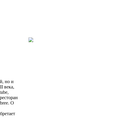
й, но и
I века,
ube,
ресторан
bree. О
бретает