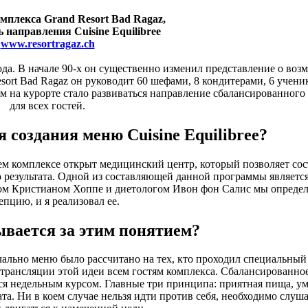
мплекса Grand Resort Bad Ragaz,
 направления Cuisine Equilibree
www.resortragaz.ch
ода. В начале 90-х он существенно изменил представление о воз
sort Bad Ragaz он руководит 60 шефами, 8 кондитерами, 6 учени
м на курорте стало развиваться направление сбалансированного
для всех гостей.
 создания меню Сuisine Equilibree?
ем комплексе открыт медицинский центр, который позволяет сос
 результата. Одной из составляющей данной программы являетс
ром Кристианом Хоппе и диетологом Ивон фон Салис мы опреде
епцию, и я реализовал ее.
вается за этим понятием?
ачально меню было рассчитано на тех, кто проходил специальный
трансляции этой идеи всем гостям комплекса. Сбалансированно
ся недельным курсом. Главные три принципа: приятная пища, у
та. Ни в коем случае нельзя идти против себя, необходимо слуша