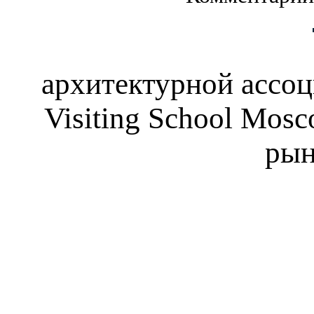
архитектурной ассо
Visiting School Mos
рын