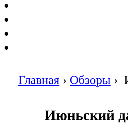
Главная
›
Обзоры
›
И
Июньский да