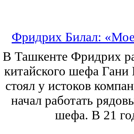
Фридрих Билал: «Мое
В Ташкенте Фридрих раб
китайского шефа Гани 
стоял у истоков компа
начал работать рядовы
шефа. В 21 го