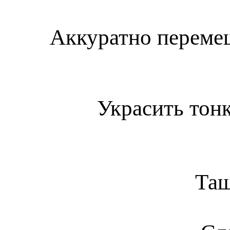
Аккуратно перемеш
Украсить тон
Таш