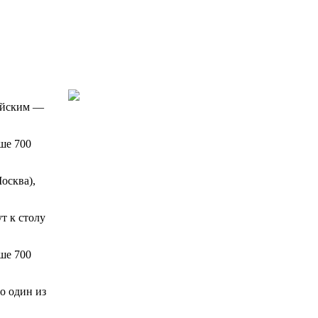
сийским —
ыше 700
осква),
т к столу
ыше 700
о один из