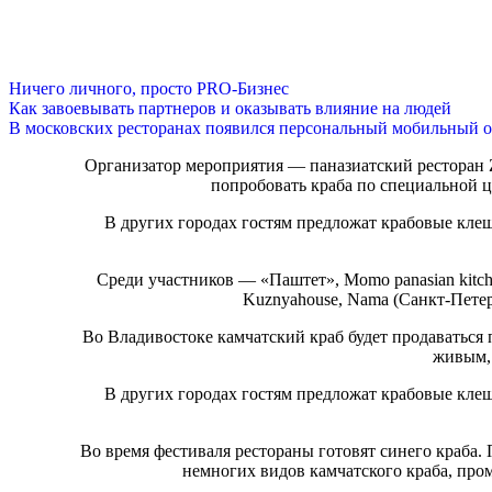
Ничего личного, просто PRO-Бизнес
Как завоевывать партнеров и оказывать влияние на людей
В московских ресторанах появился персональный мобильный о
Организатор мероприятия — паназиатский ресторан 
попробовать краба по специальной це
В других городах гостям предложат крабовые клешн
Среди участников — «Паштет», Momo panasian kitche
Kuznyahouse, Nama (Санкт-Петерб
Во Владивостоке камчатский краб будет продаваться 
живым, 
В других городах гостям предложат крабовые клешн
Во время фестиваля рестораны готовят синего краба.
немногих видов камчатского краба, про