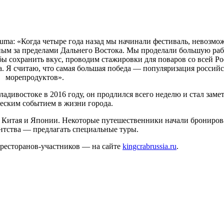
uma: «Когда четыре года назад мы начинали фестиваль, невозмо
рным за пределами Дальнего Востока. Мы проделали большую раб
бы сохранить вкус, проводим стажировки для поваров со всей Ро
а. Я считаю, что самая большая победа — популяризация россий
морепродуктов».
адивостоке в 2016 году, он продлился всего неделю и стал зам
еским событием в жизни города.
, Китая и Японии. Некоторые путешественники начали брониров
ентства — предлагать специальные туры.
ресторанов-участников — на сайте
kingcrabrussia.ru
.