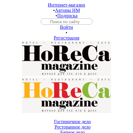
Интернет-магазин
•
Авторы HM
•
Подписка
Войти
•
Регистрация
Гостиничное дело
Ресторанное дело
Барное дело