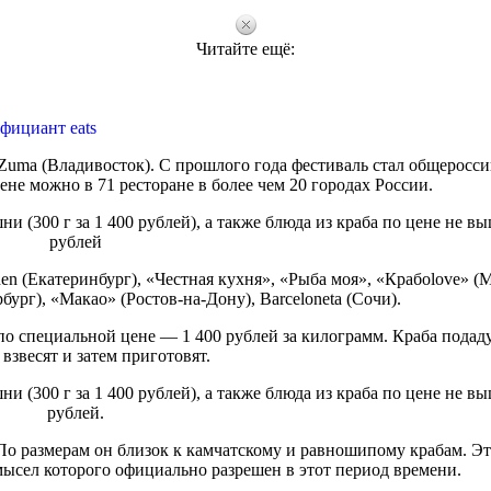
Читайте ещё:
фициант eats
Zuma (Владивосток). С прошлого года фестиваль стал общерос
не можно в 71 ресторане в более чем 20 городах России.
и (300 г за 1 400 рублей), а также блюда из краба по цене не в
рублей
n (Екатеринбург), «Честная кухня», «Рыба моя», «Крабоlove» (М
ург), «Макао» (Ростов-на-Дону), Barceloneta (Сочи).
по специальной цене — 1 400 рублей за килограмм. Краба подаду
взвесят и затем приготовят.
и (300 г за 1 400 рублей), а также блюда из краба по цене не в
рублей.
 По размерам он близок к камчатскому и равношипому крабам. Эт
мысел которого официально разрешен в этот период времени.