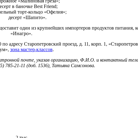
рожное «Малиновая греза»;
есерт в баночке Best Friend;
мельный торт-кольцо «Офелия»;
десерт «Шапито».
едоставит один из крупнейших импортеров продуктов питания, 
«Инагро».
0 по адресу Старопетровский проезд, д. 11, корп. 1, «Старопетро
ум»,
зона мастер-классов
.
ктронной почте, указав организацию, Ф.И.О. и контактный тел
95) 785-21-11 (доб. 1536), Татьяна Самсонова.
2 тыс