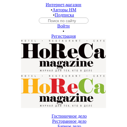
Интернет-магазин
•
Авторы HM
•
Подписка
Войти
•
Регистрация
Гостиничное дело
Ресторанное дело
Барное дело