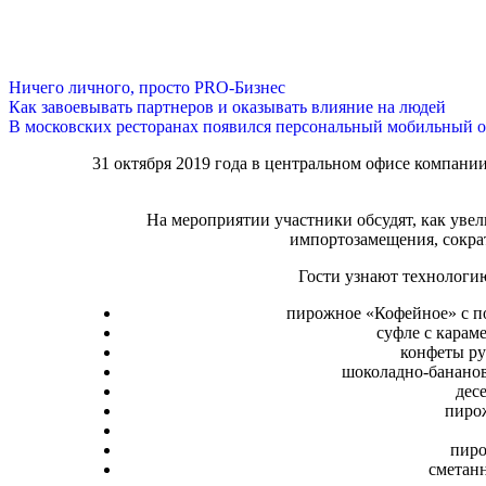
Ничего личного, просто PRO-Бизнес
Как завоевывать партнеров и оказывать влияние на людей
В московских ресторанах появился персональный мобильный о
31 октября 2019 года в центральном офисе компан
На мероприятии участники обсудят, как увел
импортозамещения, сокра
Гости узнают технологи
пирожное «Кофейное» с п
суфле с карам
конфеты ру
шоколадно-бананов
дес
пиро
пиро
сметан