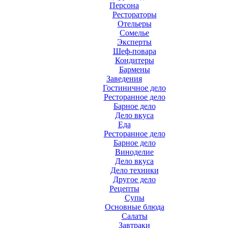
Персона
Рестораторы
Отельеры
Сомелье
Эксперты
Шеф-повара
Кондитеры
Бармены
Заведения
Гостиничное дело
Ресторанное дело
Барное дело
Дело вкуса
Еда
Ресторанное дело
Барное дело
Виноделие
Дело вкуса
Дело техники
Другое дело
Рецепты
Супы
Основные блюда
Салаты
Завтраки