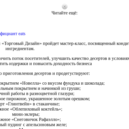
Читайте ещё:
фициант eats
ии «Торговый Дизайн» пройдет мастер-класс, посвященный конд
ингредиентам.
ичить поток посетителей, улучшить качество десертов в условия
тить издержки и повысить доходность бизнеса
ю приготовления десертов и продегустируют:
окрытием «Новелла» со вкусом фундука и шоколада;
ельным покрытием и начинкой из груши;
чной работы в разноцветной глазури;
ое пирожное, украшенное золотым орешком;
ерт «Глинтвейн» в стаканчике;
жное «Облепиховый коктейль»;
мини-эклеры;
жное «Снеговичок Рафаэлло»;
ный пудинг с апельсиновым желе;