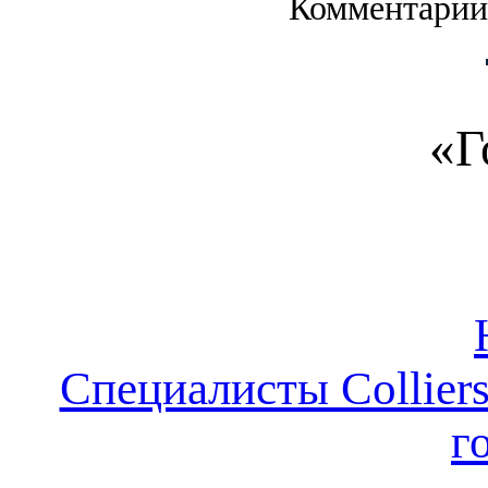
Комментарии
«Г
Специалисты Colliers
г