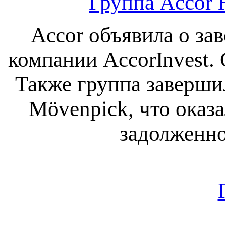
Группа Accor H
Accor объявила о за
компании AccorInvest. 
Также группа заверши
Mövenpick, что оказ
задолженно