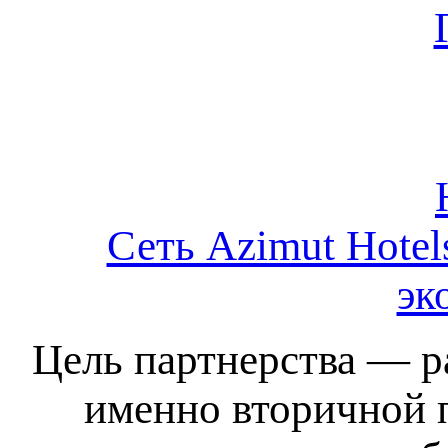
Сеть Azimut Hote
эк
Цель партнерства — р
именно вторичной 