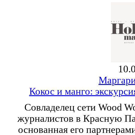
10.
Маргари
Кокос и манго: экскурс
Совладелец сети Wood W
журналистов в Красную Пах
основанная его партнерами