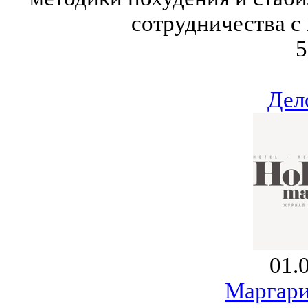
сотрудничества с
5
Дел
01.
Маргари