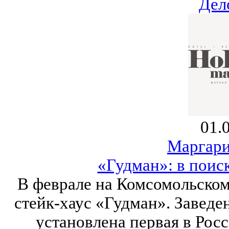
Дел
01.
Маргари
«Гудман»: в поис
В феврале на Комсомольском
стейк-хаус «Гудман». Заведен
установлена первая в Рос