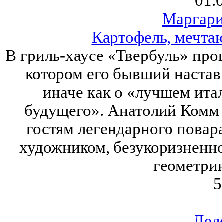
01.
Маргари
Картофель, мечта
В гриль-хаусе «Твербуль» про
котором его бывший настав
иначе как о «лучшем ита
будущего». Анатолий Комм 
гостям легендарного повара
художником, безукоризненно
геометри
5
Дел