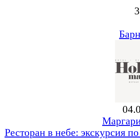
3
Барн
04.
Маргари
Ресторан в небе: экскурсия п