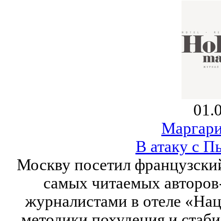
01.
Маргари
В атаку с 
Москву посетил французский
самых читаемых авторов-
журналистами в отеле «Нац
методики похудения и стаби