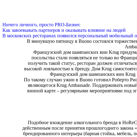
Ничего личного, просто PRO-Бизнес
Как завоевывать партнеров и оказывать влияние на людей
В московских ресторанах появился персональный мобильный о
В минувшую пятницу в Buono состоялся торжествен
Ambas
Французский дом шампанских вин Krug придумал
посольства стали появляться не только во Франци
получить такой статус, ресторан должен отличатьс
высокой лояльностью к бренду. Дом Krug самостоятел
Французский дом шампанских вин Krug п
По такому случаю ужин в Buono готовил Роберто Рис
являющегося Krug Ambassade. Поддерживать новый
винной карте – регулярными мероприятиями под эги
Подобное вхождение алкогольного бренда в HoReC
действенным после принятия прошлогоднего закона 
брендированного интерьера (барная стойка, мебель, по