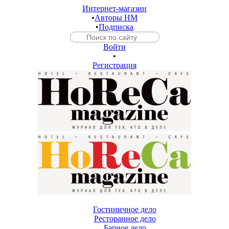
Интернет-магазин
•
Авторы HM
•
Подписка
Войти
•
Регистрация
Гостиничное дело
Ресторанное дело
Барное дело