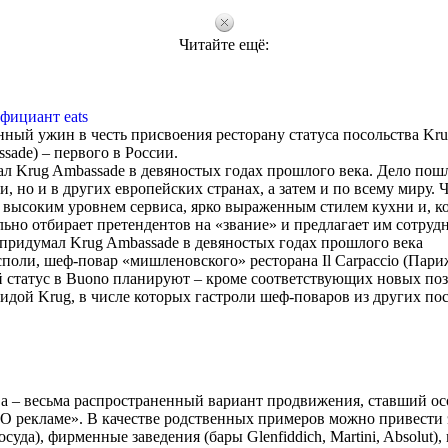
Читайте ещё:
фициант eats
ный ужин в честь присвоения ресторану статуса посольства Kru
sade) – первого в России.
 Krug Ambassade в девяностых годах прошлого века. Дело пошл
и, но и в других европейских странах, а затем и по всему миру. 
я высоким уровнем сервиса, ярко выраженным стилем кухни и, к
ьно отбирает претендентов на «звание» и предлагает им сотруд
ридумал Krug Ambassade в девяностых годах прошлого века
поли, шеф-повар «мишленовского» ресторана Il Carpaccio (Пари
 статус в Buono планируют – кроме соответствующих новых по
дой Krug, в числе которых гастроли шеф-поваров из других пос
a – весьма распространенный вариант продвижения, ставший о
«О рекламе». В качестве родственных примеров можно привести
суда), фирменные заведения (бары Glenfiddich, Martini, Absolut),