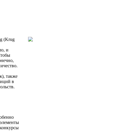
g (Krug
о, и
Чтобы
онечно,
ничество.
ж), также
зиций в
ольств.
собенно
 элементы
 конкурсы