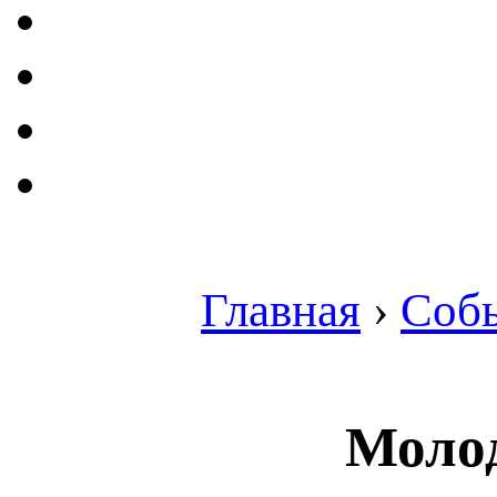
Главная
›
Соб
Моло