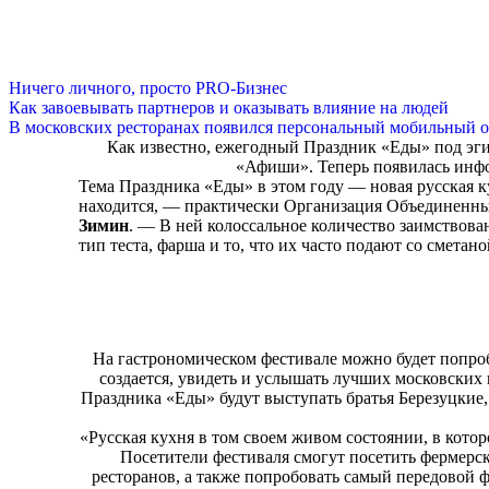
Ничего личного, просто PRO-Бизнес
Как завоевывать партнеров и оказывать влияние на людей
В московских ресторанах появился персональный мобильный о
Как известно, ежегодный Праздник «Еды» под эг
«Афиши». Теперь появилась инфо
Тема Праздника «Еды» в этом году — новая русская ку
находится, — практически Организация Объединенн
Зимин
. — В ней колоссальное количество заимствован
тип теста, фарша и то, что их часто подают со сметан
На гастрономическом фестивале можно будет попро
создается, увидеть и услышать лучших московских 
Праздника «Еды» будут выступать братья Березуцкие
«Русская кухня в том своем живом состоянии, в кот
Посетители фестиваля смогут посетить фермерс
ресторанов, а также попробовать самый передовой ф