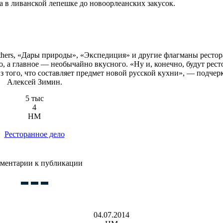
а в ливанской лепешке до новоорлеанских закусок.
others, «Дары природы», «Экспедиция» и другие флагманы ресто
, а главное — необычайно вкусного. «Ну и, конечно, будут рес
з того, что составляет предмет новой русской кухни», — подчер
Алексей Зимин.
5 тыс
4
HM
Ресторанное дело
ментарии к публикации
04.07.2014