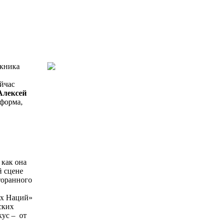
икника
ейчас
Алексей
 форма,
 как она
й сцене
торанного
ых Наций»
ских
кус ‒ от