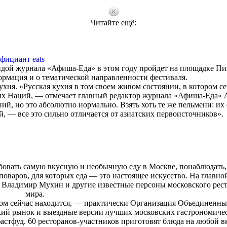
Читайте ещё:
фициант eats
идой журнала «Афиша-Еда» в этом году пройдет на площадке П
рмация и о тематической направленности фестиваля.
хня. «Русская кухня в том своем живом состоянии, в котором с
ых Наций, — отмечает главный редактор журнала «Афиша-Еда»
ий, но это абсолютно нормально. Взять хоть те же пельмени: их
ой, — все это сильно отличается от азиатских первоисточников».
бовать самую вкусную и необычную еду в Москве, понаблюдать,
поваров, для которых еда — это настоящее искусство. На главно
, Владимир Мухин и другие известные персоны московского рес
мира.
ором сейчас находится, — практически Организация Объединенн
кий рынок и выездные версии лучших московских гастрономиче
астфуд. 60 ресторанов-участников приготовят блюда на любой в