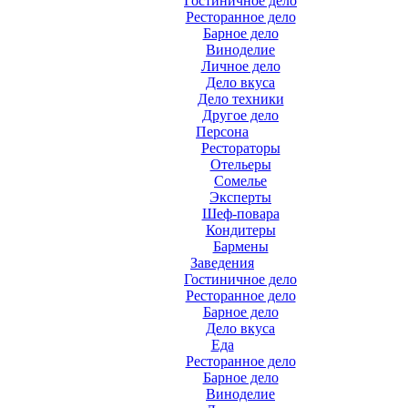
Гостиничное дело
Ресторанное дело
Барное дело
Виноделие
Личное дело
Дело вкуса
Дело техники
Другое дело
Персона
Рестораторы
Отельеры
Сомелье
Эксперты
Шеф-повара
Кондитеры
Бармены
Заведения
Гостиничное дело
Ресторанное дело
Барное дело
Дело вкуса
Еда
Ресторанное дело
Барное дело
Виноделие