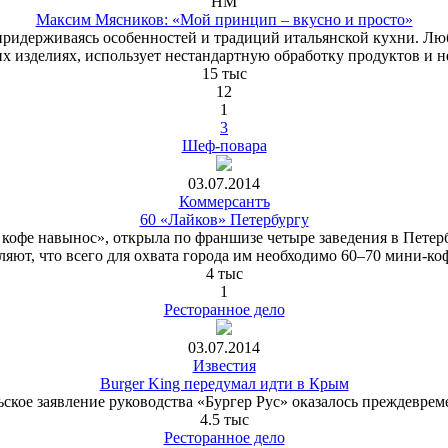
HM
Максим Мясников: «Мой принцип – вкусно и просто»
ридерживаясь особенностей и традиций итальянской кухни. Люби
х изделиях, использует нестандартную обработку продуктов и 
15 тыс
12
1
3
Шеф-повара
03.07.2014
Коммерсантъ
60 «Лайков» Петербургу
 кофе навынос», открыла по франшизе четыре заведения в Петерб
ляют, что всего для охвата города им необходимо 60–70 мини-ко
4 тыс
1
Ресторанное дело
03.07.2014
Известия
Burger King передумал идти в Крым
ское заявление руководства «Бургер Рус» оказалось преждевре
4.5 тыс
Ресторанное дело