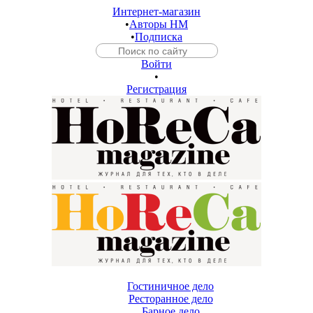
Интернет-магазин
•
Авторы HM
•
Подписка
Войти
•
Регистрация
Гостиничное дело
Ресторанное дело
Барное дело