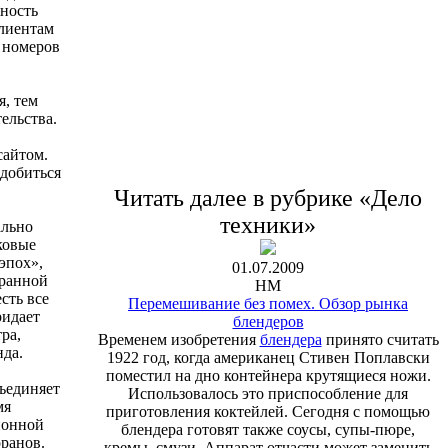
жность
клиентам
, номеров
я, тем
ельства.
сайтом.
добиться
Читать далее в рубрике «Дело
техники»
ально
ковые
эпох»,
01.07.2009
бранной
HM
сть все
Перемешивание без помех. Обзор рынка
ридает
блендеров
ра,
Временем изобретения
блендера
принято считать
нда.
1922 год, когда американец Стивен Поплавски
поместил на дно контейнера крутящиеся ножи.
ъединяет
Использовалось это приспособление для
мя
приготовления коктейлей. Сегодня с помощью
ионной
блендера готовят также соусы, супы-пюре,
ранов.
кремы, смузи. Аппарат отчасти может заменить