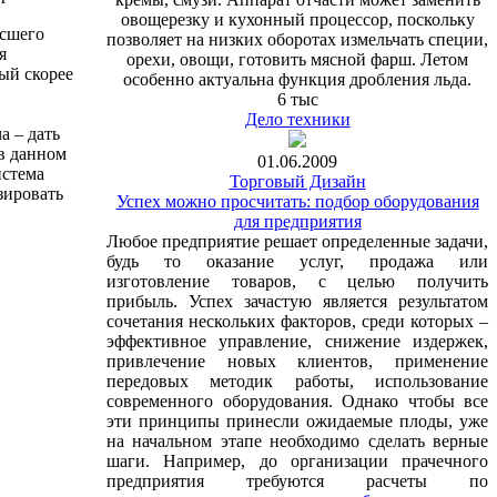
овощерезку и кухонный процессор, поскольку
ысшего
позволяет на низких оборотах измельчать специи,
я
орехи, овощи, готовить мясной фарш. Летом
ый скорее
особенно актуальна функция дробления льда.
6 тыс
Дело техники
а – дать
 в данном
01.06.2009
истема
Торговый Дизайн
зировать
Успех можно просчитать: подбор оборудования
для предприятия
Любое предприятие решает определенные задачи,
будь то оказание услуг, продажа или
изготовление товаров, с целью получить
прибыль. Успех зачастую является результатом
сочетания нескольких факторов, среди которых –
эффективное управление, снижение издержек,
привлечение новых клиентов, применение
передовых методик работы, использование
современного оборудования. Однако чтобы все
эти принципы принесли ожидаемые плоды, уже
на начальном этапе необходимо сделать верные
шаги. Например, до организации прачечного
предприятия требуются расчеты по