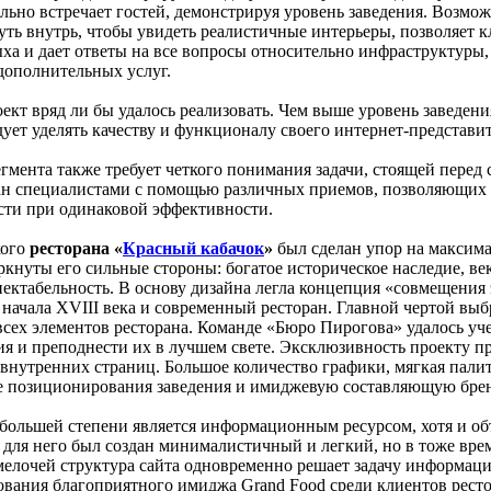
льно встречает гостей, демонстрируя уровень заведения. Возмо
нуть внутрь, чтобы увидеть реалистичные интерьеры, позволяет 
ыха и дает ответы на все вопросы относительно инфраструктуры
дополнительных услуг.
кт вряд ли бы удалось реализовать. Чем выше уровень заведени
ует уделять качеству и функционалу своего интернет-представит
гмента также требует четкого понимания задачи, стоящей перед 
ан специалистами с помощью различных приемов, позволяющих 
ти при одинаковой эффективности.
кого
ресторана «
Красный кабачок
»
был сделан упор на максим
кнуты его сильные стороны: богатое историческое наследие, ве
ектабельность. В основу дизайна легла концепция «совмещения 
 начала XVIII века и современный ресторан. Главной чертой вы
всех элементов ресторана. Команде «Бюро Пирогова» удалось уче
 и преподнести их в лучшем свете. Эксклюзивность проекту п
внутренних страниц. Большое количество графики, мягкая палит
ие позиционирования заведения и имиджевую составляющую бре
большей степени является информационным ресурсом, хотя и об
 для него был создан минималистичный и легкий, но в тоже вре
елочей структура сайта одновременно решает задачу информац
вания благоприятного имиджа Grand Food среди клиентов ресто