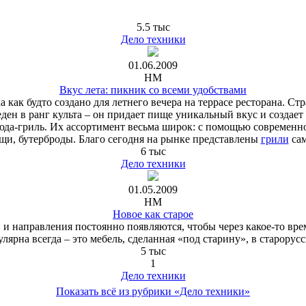
5.5 тыс
Дело техники
01.06.2009
HM
Вкус лета: пикник со всеми удобствами
а как будто создано для летнего вечера на террасе ресторана. Ст
еден в ранг культа – он придает пище уникальный вкус и созда
юда-гриль. Их ассортимент весьма широк: с помощью современно
щи, бутерброды. Благо сегодня на рынке представлены
грили
сам
6 тыс
Дело техники
01.05.2009
HM
Новое как старое
 направления постоянно появляются, чтобы через какое-то врем
улярна всегда – это мебель, сделанная «под старину», в старорусс
5 тыс
1
Дело техники
Показать всё из рубрики «Дело техники»