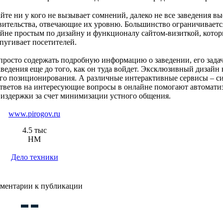
йте ни у кого не вызывает сомнений, далеко не все заведения в
вительства, отвечающие их уровню. Большинство ограничиваетс
айне простым по дизайну и функционалу сайтом-визиткой, котор
пугивает посетителей.
росто содержать подробную информацию о заведении, его задач
ведения еще до того, как он туда войдет. Эксклюзивный дизайн
ого позиционирования. А различные интерактивные сервисы – с
 ответов на интересующие вопросы в онлайне помогают автомати
 издержки за счет минимизации устного общения.
www.pirogov.ru
4.5 тыс
HM
Дело техники
ментарии к публикации