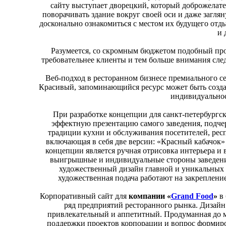
сайту выступает дворецкий, который доброжелате
поворачивать здание вокруг своей оси и даже загля
досконально ознакомиться с местом их будущего отд
и 
Разумеется, со скромным бюджетом подобный прое
требовательнее клиенты и тем больше внимания след
Веб-подход в ресторанном бизнесе премиального се
Красивый, запоминающийся ресурс может быть созд
индивидуальнос
При разработке концепции для санкт-петербургс
эффектную презентацию самого заведения, подчер
традиции кухни и обслуживания посетителей, респ
включающая в себя две версии: «Красный кабачок»
концепции является ручная отрисовка интерьера и 
выигрышные и индивидуальные стороны заведения
художественный дизайн главной и уникальных 
художественная подача работают на закреплен
Корпоративный сайт для
компании «
Grand Food
»
в 
ряд предприятий ресторанного рынка. Дизайн
привлекательный и аппетитный. Продуманная до м
поддержки проектов корпорации и вопрос формиро