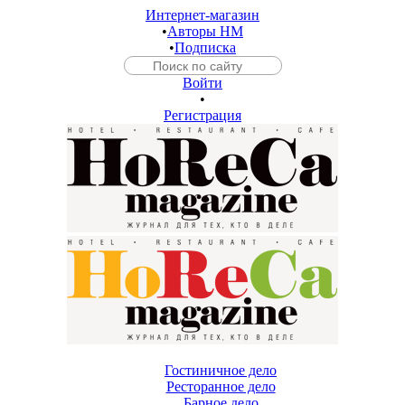
Интернет-магазин
•
Авторы HM
•
Подписка
Войти
•
Регистрация
Гостиничное дело
Ресторанное дело
Барное дело