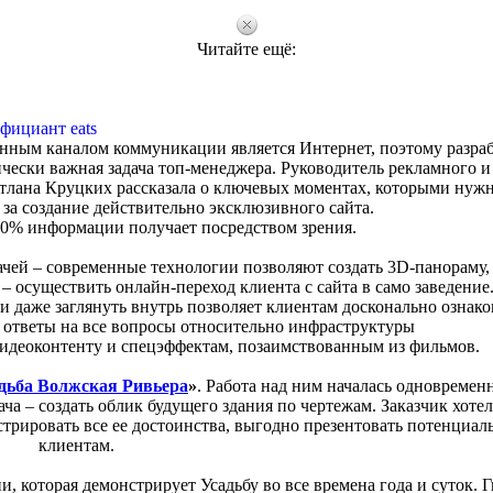
Читайте ещё:
фициант eats
нным каналом коммуникации является Интернет, поэтому разра
чески важная задача топ-менеджера. Руководитель рекламного и
лана Круцких рассказала о ключевых моментах, которыми нуж
 за создание действительно эксклюзивного сайта.
 90% информации получает посредством зрения.
чей – современные технологии позволяют создать 3D-панораму,
 – осуществить онлайн-переход клиента с сайта в само заведение
и даже заглянуть внутрь позволяет клиентам досконально ознако
т ответы на все вопросы относительно инфраструктуры
видеоконтенту и спецэффектам, позаимствованным из фильмов.
дьба Волжская Ривьера
»
. Работа над ним началась одновремен
ча – создать облик будущего здания по чертежам. Заказчик хотел
трировать все ее достоинства, выгодно презентовать потенциа
клиентам.
 которая демонстрирует Усадьбу во все времена года и суток. 