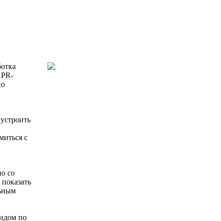
ботка
 PR-
но
 устроить
.
миться с
но со
 показать
льным
Гидом по