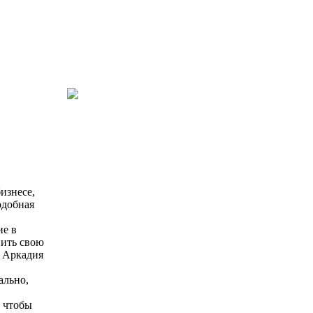
изнесе,
одобная
ие в
нить свою
у Аркадия
ально,
, чтобы