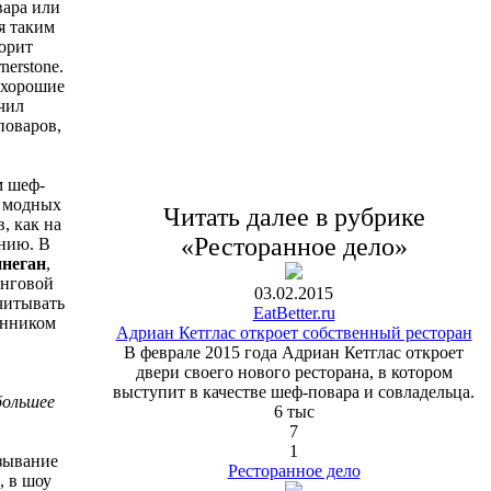
вара или
я таким
ворит
erstone.
 хорошие
чил
поваров,
м шеф-
в модных
Читать далее в рубрике
, как на
«Ресторанное дело»
ению. В
неган
,
инговой
03.02.2015
читывать
EatBetter.ru
енником
Адриан Кетглас откроет собственный ресторан
В феврале 2015 года Адриан Кетглас откроет
двери своего нового ресторана, в котором
выступит в качестве шеф-повара и совладельца.
большее
6 тыс
7
1
зывание
Ресторанное дело
, в шоу