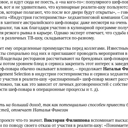
вое, и идут сюда не поесть, а «на кого-то»: популярного шеф-по
я, вот и не удивительно, что кулинарные реалити-шоу пользуютс
ов, которые полагают, что после все двери будут открыты», – го
мента «Индустрия гостеприимства» хедхантинговой компании Corn
в хантинге австралийского шеф-повара: даже несмотря на очень
диалог, так как благодаря участию в кулинарной программе полу
я резкого рывка в карьере. Однако эксперт отмечает, что судьба 
 в различных ТВ-шоу, складывается по-разному.
ет ему определенные преимущества перед коллегами. Известны
екты специально под них и приглашают проводить мероприятия 
 Владельцы ресторанов рассчитывают на брендовых шеф-поваров
 потом уровнем блюд и сервиса закрепить этот интерес к завед
шеф-повара обычно оказывает влияние, – продолжает
Наталья Фи
gement Selection в индустрии гостеприимства и сервиса хедхант
е участия в реалити-шоу «распиаренный» шеф-повар может расс
ложно, так как это зависит от личных договоренностей с собств
сти шеф-повара в операционные процессы и т. д).
 на больший доход, так как потенциально способен привести 
остей, отмечает Наталья Финеган
проекте что-то значит.
Виктория Филиппова
вспоминает выска
по поводу своего отказа от участия в реалити-шоу: «Понимаете