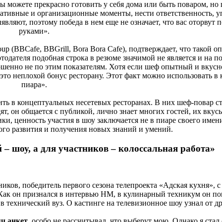
Вы можете прекрасно готовить у себя дома или быть поваром, но
ативные и организационные моменты, нести ответственность, у
являют, поэтому победа в нем еще не означает, что вас оторвут п
руками».
up (BBCafe, BBGrill, Bora Bora Cafe), подтверждает, что такой о
тодателя подобная строка в резюме значимой не является и на 
ршенно не по этим показателям. Хотя если шеф опытный и вкусн
это неплохой бонус ресторану. Этот факт можно использовать в 
пиара».
ть в концептуальных несетевых ресторанах. В них шеф-повар с
ят, он общается с публикой, лично знает многих гостей, их вкус
ки, ценность участия в шоу заключается не в пиаре своего имени
го развития и получения новых знаний и умений.
 – шоу, а для участников – колоссальная работа»
ков, победитель первого сезона телепроекта «Адская кухня», с 
. Как он признался в интервью HM, в кулинарный техникум он по
в технический вуз. О кастинге на телевизионное шоу узнал от др
яч анкет
, особо не рассчитывал, что выберут мою. Однако я стал