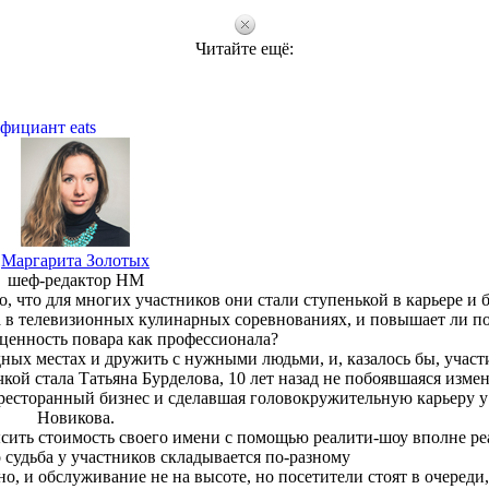
Читайте ещё:
фициант eats
Маргарита Золотых
шеф-редактор HM
 что для многих участников они стали ступенькой в карьере и б
да в телевизионных кулинарных соревнованиях, и повышает ли п
 ценность повара как профессионала?
ных местах и дружить с нужными людьми, и, казалось бы, участ
кой стала Татьяна Бурделова, 10 лет назад не побоявшаяся изме
 ресторанный бизнес и сделавшая головокружительную карьеру 
Новикова.
ысить стоимость своего имени с помощью реалити-шоу вполне ре
 судьба у участников складывается по-разному
но, и обслуживание не на высоте, но посетители стоят в очереди