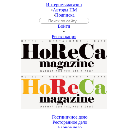
Интернет-магазин
•
Авторы HM
•
Подписка
Войти
•
Регистрация
Гостиничное дело
Ресторанное дело
Барное дело