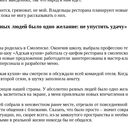
вится, грязноват, не мой. Владельцы ресторана планируют новы
 пока не могу рассказывать о них.
ных людей было одно желание: не упустить удачу»
ва родилась в Смоленске. Окончив школу, выбрала профессию т
и-шоу «Адская кухня» работала су-шефом ресторана в смоленско
 новые предложения: работодатели заинтересованы в мастер-кла
персонала и разработке меню.
кая кухня» мы смотрели и обсуждали всей командой отеля. Когда
 второй сезон, в шутку заполнила анкету.
 концов нашей страны. У абсолютно разных людей было одно жела
сь засветиться на экране, а меня привлекали новых впечатления и
й собрали в неизвестном ранее месте, отрезали от повседневной
ти общения с близкими. Сказать, что было просто – значит совр
уации, но, скорее всего, из-за замкнутого пространства и необх
рыми в реальной жизни никогда бы не общался.