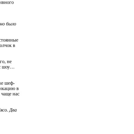
тивного
дно было
остоянные
олчок в
го, не
 с шоу…
же шеф-
фикацию в
 чаще нас
ясо. Два