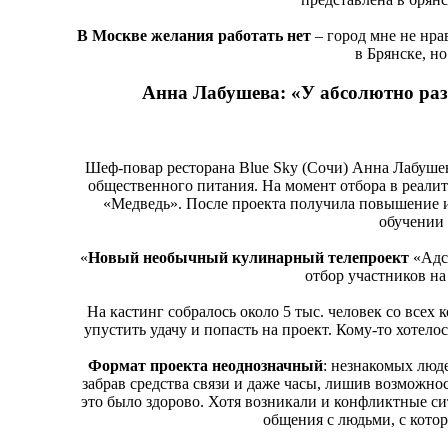
В Москве желания работать нет
– город мне не нра
в Брянске, но
Анна Лабушева: «У абсолютно раз
Шеф-повар ресторана Blue Sky (Сочи) Анна Лабуше
общественного питания. На момент отбора в реалит
«Медведь». После проекта получила повышение и
обучении 
«
Новый необычный кулинарный телепроект
«Адс
отбор участников на
На кастинг собралось около 5 тыс. человек со всех
упустить удачу и попасть на проект. Кому-то хотело
Формат проекта неоднозначный
: незнакомых люде
забрав средства связи и даже часы, лишив возможнос
это было здорово. Хотя возникали и конфликтные сит
общения с людьми, с кото