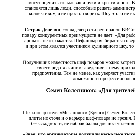
могут оценить только ваши руки и креативность. 
становятся лишь люди, способные решать администр
коллективом, а не просто творить. Шоу этого не вы
Сетрак Депелян
, совладелец сети ресторанов BBGro
повару конкурентных преимуществ не дает: «Для рабо
зарплаты не отражается. Шеф-повар выбирается сове
и при этом являлся участником кулинарного шоу, то 
Получивших известность шеф-поваров можно встрети
своего рода хозяином заведения: к нему приход
предпочтения. Тем не менее, как уверяют участни
возможности профессионально
Семен Колесников: «Для зрителей
Шеф-повар отеля «Мегаполис» (Брянск) Семен Колесни
плиты не стоял и о карьере шеф-повара не грезил
безысходности, не набрав баллы для поступления 
«
Зная, что организаторы получили несколько тыс