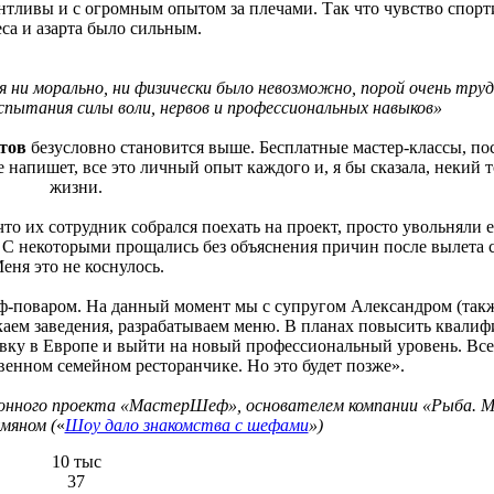
нтливы и с огромным опытом за плечами. Так что чувство спор
са и азарта было сильным.
 ни морально, ни физически было невозможно, порой очень тру
спытания силы воли, нервов и профессиональных навыков»
ктов
безусловно становится выше. Бесплатные мастер-классы, п
 напишет, все это личный опыт каждого и, я бы сказала, некий т
жизни.
 что их сотрудник собрался поехать на проект, просто увольняли е
. С некоторыми прощались без объяснения причин после вылета
еня это не коснулось.
еф-поваром. На данный момент мы с супругом Александром (так
скаем заведения, разрабатываем меню. В планах повысить квали
овку в Европе и выйти на новый профессиональный уровень. Все
венном семейном ресторанчике. Но это будет позже».
нного проекта «МастерШеф», основателем компании «Рыба. М
мяном (
«
Шоу дало знакомства с шефами
»)
10 тыс
37