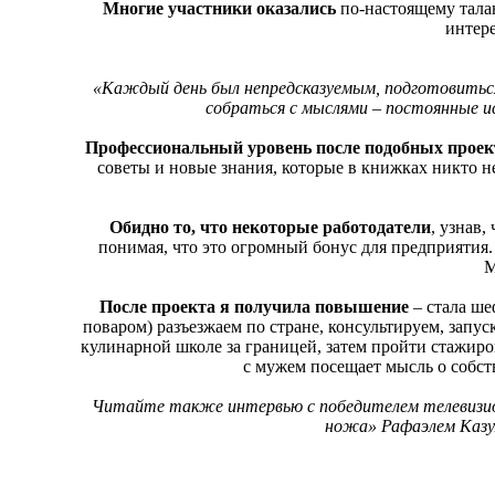
Многие участники оказались
по-настоящему тала
интере
«Каждый день был непредсказуемым, подготовиться
собраться с мыслями – постоянные и
Профессиональный уровень после подобных прое
советы и новые знания, которые в книжках никто не
Обидно то, что некоторые работодатели
, узнав,
понимая, что это огромный бонус для предприятия
М
После проекта я получила повышение
– стала ш
поваром) разъезжаем по стране, консультируем, запу
кулинарной школе за границей, затем пройти стажир
с мужем посещает мысль о собст
Читайте также интервью с победителем телевизио
ножа» Рафаэлем Казу