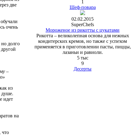
1
ерез две
Шеф-повара
02.02.2015
с обучали
SuperChefs
сь очень
Мороженое из рикотты с цукатами
Рикотта – великолепная основа для нежных
кондитерских кремов, но также с успехом
 но долго
применяется в приготовлении пасты, пиццы,
 другой
лазаньи и равиоли.
5 тыс
9
Десерты
му –
но»
как из
 душе.
е идет
аратов на
, что