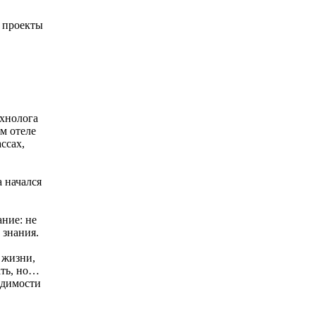
е проекты
ехнолога
м отеле
ссах,
 начался
ние: не
 знания.
 жизни,
ать, но…
одимости