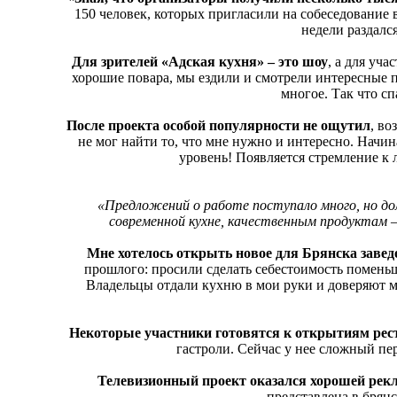
150 человек, которых пригласили на собеседование в
недели раздался
Для зрителей «Адская кухня» – это шоу
, а для уч
хорошие повара, мы ездили и смотрели интересные п
многое. Так что сп
После проекта особой популярности не ощутил
, во
не мог найти то, что мне нужно и интересно. Начи
уровень! Появляется стремление к 
«Предложений о работе поступало много, но дол
современной кухне, качественным продуктам 
Мне хотелось открыть новое для Брянска завед
прошлого: просили сделать себестоимость поменьш
Владельцы отдали кухню в мои руки и доверяют м
Некоторые участники готовятся к открытиям рес
гастроли. Сейчас у нее сложный пери
Телевизионный проект оказался хорошей рек
представлена в брянс