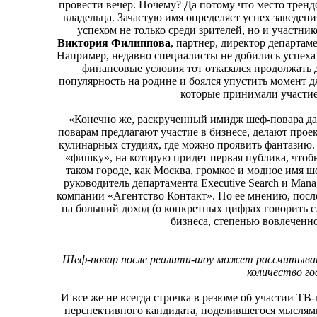
провести вечер. Почему? Да потому что место трендо
владельца. Зачастую имя определяет успех заведени
успехом не только среди зрителей, но и участник
Виктория Филиппова
, партнер, директор департа
Например, недавно специалисты не добились успеха 
финансовые условия тот отказался продолжать 
популярность на родине и боялся упустить момент дл
которые принимали участие
«Конечно же, раскрученный имидж шеф-повара да
поварам предлагают участие в бизнесе, делают про
кулинарных студиях, где можно проявить фантазию.
«фишку», на которую придет первая публика, чтобы
таком городе, как Москва, громкое и модное имя 
руководитель департамента Executive Search и Mana
компании «Агентство Контакт». По ее мнению, посл
на больший доход (о конкретных цифрах говорить с
бизнеса, степенью вовлеченно
Шеф-повар после реалити-шоу может рассчитывать
количество г
И все же не всегда строчка в резюме об участии ТВ-
перспективного кандидата, поделившегося мыслями 