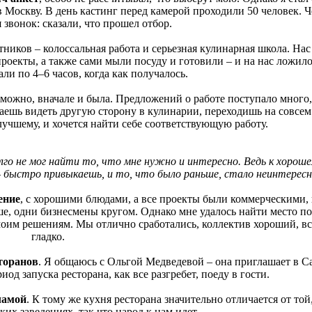
 Москву. В день кастинг перед камерой проходили 50 человек. Ч
 звонок: сказали, что прошел отбор.
астников – колоссальная работа и серьезная кулинарная школа. На
роекты, а также сами мыли посуду и готовили – и на нас ложило
али по 4–6 часов, когда как получалось.
зможно, вначале и была. Предложений о работе поступало много,
наешь видеть другую сторону в кулинарии, переходишь на совсем
лучшему, и хочется найти себе соответствующую работу.
го не мог найти то, что мне нужно и интересно. Ведь к хороше
– быстро привыкаешь, и то, что было раньше, стало неинтерес
ение
, с хорошими блюдами, а все проекты были коммерческими, 
е, одни бизнесмены кругом. Однако мне удалось найти место по
оим решениям. Мы отлично сработались, коллектив хороший, вс
гладко.
торанов
. Я общаюсь с Ольгой Медведевой – она приглашает в С
од запуска ресторана, как все разгребет, поеду в гости.
ламой
. К тому же кухня ресторана значительно отличается от той
ких заведениях, так что народ к нам идет.