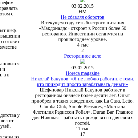
 шефом
03.02.2015
правлять
HM
отом с
Не сбавляя оборотов
В текущем году сеть быстрого питания
«Макдоналдс» откроет в России более 50
пыт шеф-
ресторанов. Инвестиции останутся на
повышении
прошлогоднем уровне.
о готовит
4 тыс
качестве
2
Ресторанное дело
тановится
03.02.2015
ы и
Horeca magazine
, а в
Николай Бакунов: «Я не люблю работать с теми,
кто приходит просто зарабатывать деньги»
Шеф-повар Николай Бакунов работает в
ресторанном бизнесе более десяти лет. Опыт
приобрел в таких заведениях, как La Сasa, Letto,
Clumba Club, Simple Pleasures, «Монтана
Флотилия Рэдиссон Ройал», Duran Bar. Главное
детства у
для Николая – работать прежде всего для своих
шел от
гостей.
узей.
11 тыс
17
 одним из