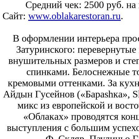
Средний чек: 2500 руб. на 
Сайт:
www.oblakarestoran.ru
.
В оформлении интерьера про
Затуринского: перевернутые
внушительных размеров и сте
спинками. Белоснежные т
кремовыми оттенками. За кухн
Айдын Гусейнов («Бараshка», S
микс из европейской и вост
«Облаках» проводятся кон
выступления с большим успехо
Ф. Скляр, Паулиньо Г