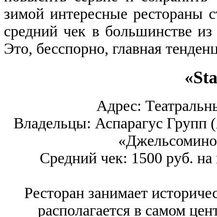
зимой интересные рестораны с
средний чек в большинстве из
Это, бесспорно, главная тенден
«St
Адрес: Театральный
Владельцы: Аспарагус Групп (A
«Джельсомино C
Средний чек: 1500 руб. на 
Ресторан занимает историче
располагается в самом цен