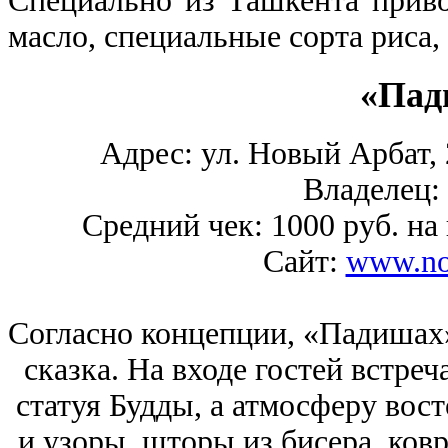
Специально из Ташкента приво
масло, специальные сорта риса,
«Пад
Адрес: ул. Новый Арбат, 
Владелец:
Средний чек: 1000 руб. на 
Сайт:
www.no
Согласно концепции, «Падишах»
сказка. На входе гостей встреч
статуя Будды, а атмосферу вос
и узоры, шторы из бисера, ко