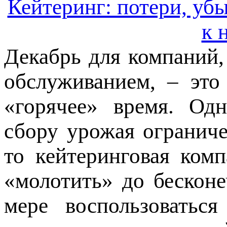
Кейтеринг: потери, убы
к 
Декабрь для компаний
обслуживанием, – это
«горячее» время. Од
сбору урожая огранич
то кейтеринговая комп
«молотить» до бесконе
мере воспользоватьс