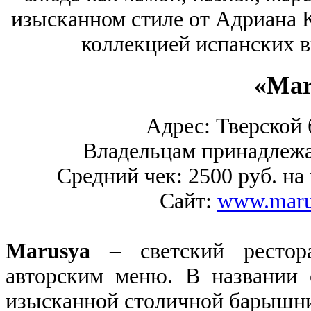
изысканном стиле от Адриана К
коллекцией испанских в
«Mar
Адрес: Тверской б
Владельцам принадлежат 
Средний чек: 2500 руб. на 
Сайт:
www.marus
Marusya
– светский рестор
авторским меню. В названии 
изысканной столичной барышни