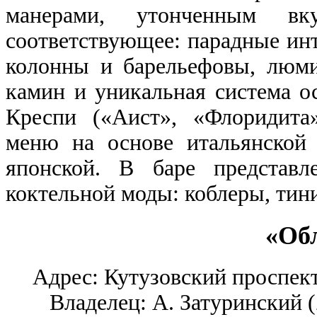
манерами, утонченным вку
соответствующее: парадные ин
колонны и барельефовы, люми
камин и уникальная система 
Креспи («Аист», «Флоридита»
меню на основе итальянской
японской. В баре представл
коктельной моды: коблеры, тин
«Об
Адрес: Кутузовский проспект,
Владелец: А. Затуринский (Z