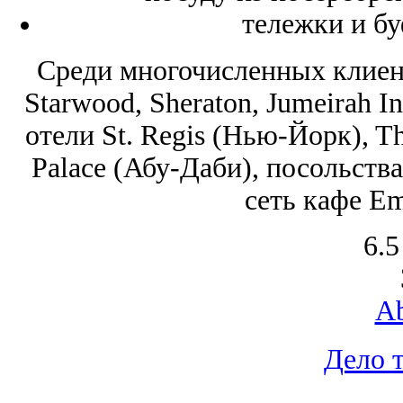
тележки и б
Среди многочисленных клиен
Starwood, Sheraton, Jumeirah I
отели St. Regis (Нью-Йорк), Th
Palace (Абу-Даби), посольств
сеть кафе Em
6.5
Ab
Дело 