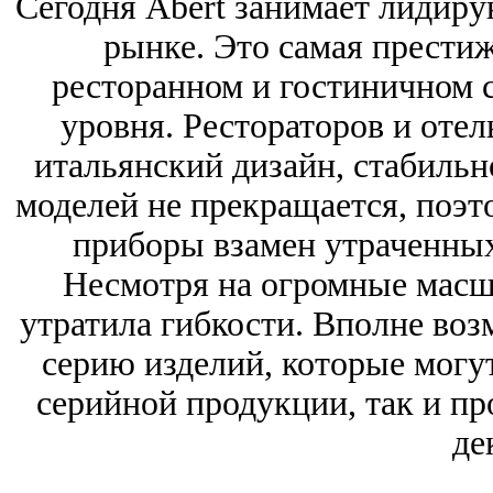
Сегодня Abert занимает лидир
рынке. Это самая престиж
ресторанном и гостиничном с
уровня. Рестораторов и оте
итальянский дизайн, стабиль
моделей не прекращается, поэт
приборы взамен утраченных,
Несмотря на огромные масш
утратила гибкости. Вполне во
серию изделий, которые могут
серийной продукции, так и пр
де