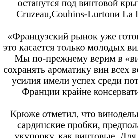
останутся под винтовой кры
Cruzeau,
Couhins-Lurton
и La 
«Французский рынок уже гото
это касается только молодых ви
Мы по-прежнему верим в «ви
сохранять ароматику вин всех 
усилия имели успех среди пот
Франции крайне консервати
Крюже отметил, что винодель
сардинские пробки, предпо
укупорку, как винтовые. Для