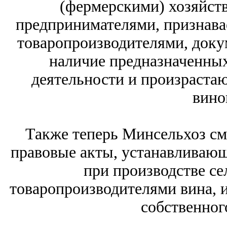
(фермерскими) хозяйст
предпринимателями, признав
товаропроизводителями, доку
наличие предназначенных
деятельности и произраста
вино
Также теперь Минсельхоз с
правовые акты, устанавливаю
при производстве с
товаропроизводителями вина, и
собственног