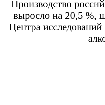
Производство российс
выросло на 20,5 %, 
Центра исследований 
алк