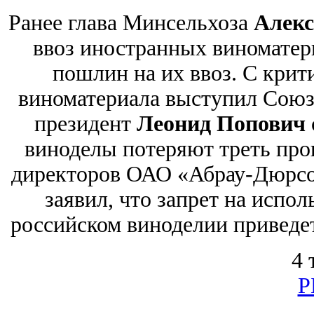
Ранее глава Минсельхоза
Алекс
ввоз иностранных виноматер
пошлин на их ввоз. С крит
виноматериала выступил Союз 
президент
Леонид Попович
виноделы потеряют треть прои
директоров ОАО «Абрау-Дюрс
заявил, что запрет на испо
российском виноделии приведе
4 
Р