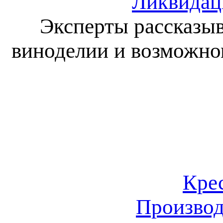
Ликвидац
Эксперты рассказыв
виноделии и возможно
Кре
Производ