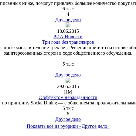
писанных ниже, помогут привлечь большее количество покупат
6 тыс
4
Другое дело
18.06.2015
РИА Новости
Три года без трансжиров
анные масла в течение трех лет. Решение принято на основе об
заинтересованных сторон в ходе общественного обсуждения.
5 тыс
1
Другое дело
29.05.2015
HM
С эффектом неожиданности
по принципу Social Dining — с общением за продолжительными
5 тыс
6
Другое дело
Показать всё из рубрики «Другое дело»