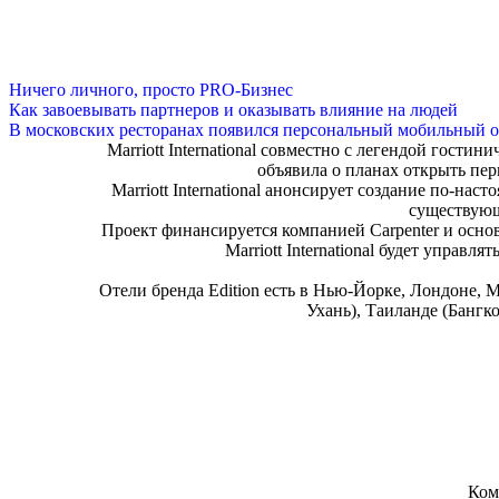
Ничего личного, просто PRO-Бизнес
Как завоевывать партнеров и оказывать влияние на людей
В московских ресторанах появился персональный мобильный о
Marriott International совместно с легендой гост
объявила о планах открыть перв
Marriott International анонсирует создание по-на
существующ
Проект финансируется компанией Carpenter и осн
Marriott International будет управля
Отели бренда Edition есть в Нью-Йорке, Лондоне, 
Ухань), Таиланде (Банг
Ком