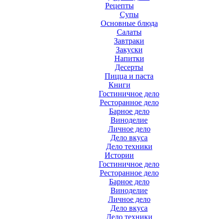
Рецепты
Супы
Основные блюда
Салаты
Завтраки
Закуски
Напитки
Десерты
Пицца и паста
Книги
Гостиничное дело
Ресторанное дело
Барное дело
Виноделие
Личное дело
Дело вкуса
Дело техники
Истории
Гостиничное дело
Ресторанное дело
Барное дело
Виноделие
Личное дело
Дело вкуса
Дело техники