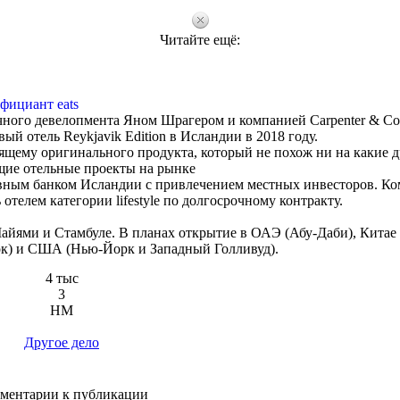
Читайте ещё:
фициант eats
иничного девелопмента Яном Шрагером и компанией Carpenter & C
ый отель Reykjavik Edition в Исландии в 2018 году.
стоящему оригинального продукта, который не похож ни на какие 
ие отельные проекты на рынке
овным банком Исландии с привлечением местных инвесторов. К
ть отелем категории lifestyle по долгосрочному контракту.
Майями и Стамбуле. В планах открытие в ОАЭ (Абу-Даби), Китае 
кок) и США (Нью-Йорк и Западный Голливуд).
4 тыс
3
HM
Другое дело
ментарии к публикации