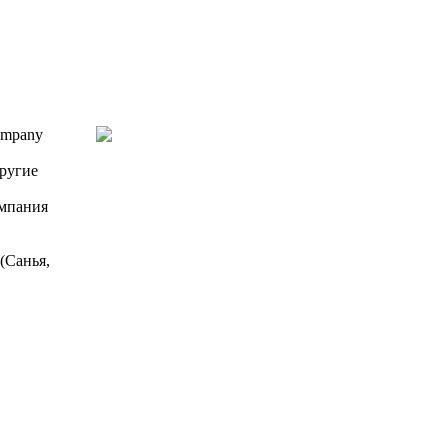
ompany
другие
омпания
(Санья,