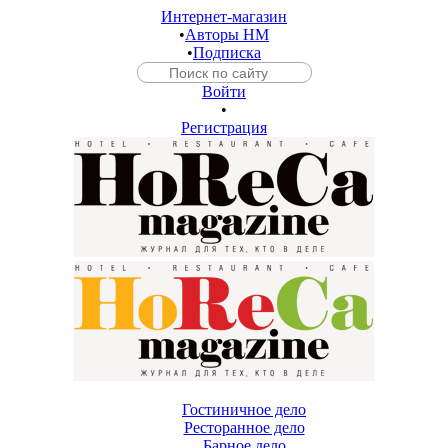
Интернет-магазин
•
Авторы HM
•
Подписка
Войти
•
Регистрация
Гостиничное дело
Ресторанное дело
Барное дело