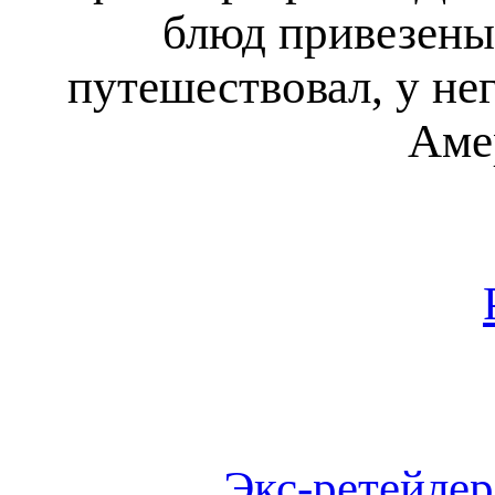
блюд привезены
путешествовал, у не
Аме
Экс-ретейлер