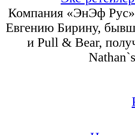
Компания «ЭнЭф Рус»,
Евгению Бирину, бывш
и Pull & Bear, пол
Nathan`