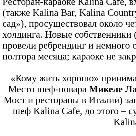
Ресторан-караоке Kalina Сafe, 
(также Kalina Bar, Kalina Coun
сад»), просуществовал около че
холдинга. Новые собственники 
провели ребрендинг и немного о
полтора месяца; караоке не зак
«Кому жить хорошо» принимае
Место шеф-повара
Микеле Л
Мост и рестораны в Италии) з
шеф Kalina Сafe, до этого ‒ с
Kalin