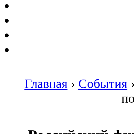
Главная
›
События
п