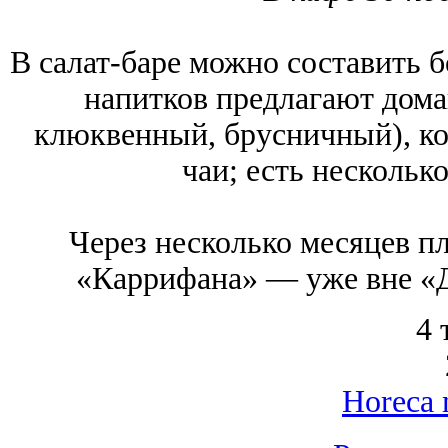
В салат-баре можно составить б
напитков предлагают дом
клюквенный, брусничный), ко
чаи; есть несколько
Через несколько месяцев п
«Каррифана» ― уже вне «
4 
Horeca 