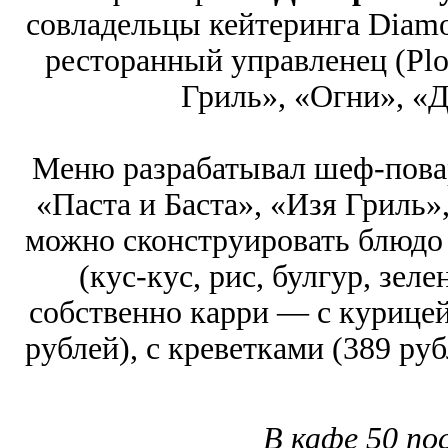
совладельцы кейтеринга Diamo
ресторанный управленец (Plov
Гриль», «Огни», «Да
Меню разрабатывал шеф-пов
«Паста и Баста», «Изя Гриль»
можно сконструировать блюдо 
(кус-кус, рис, булгур, зеле
собственно карри ― с курицей 
рублей), с креветками (389 ру
В кафе 50 по