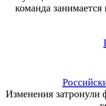
команда занимается
Российск
Изменения затронули
к