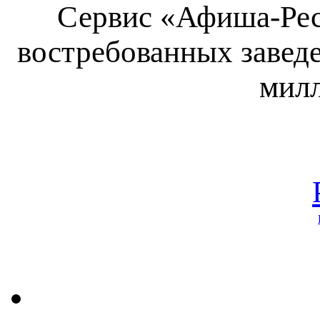
Сервис «Афиша-Рес
востребованных завед
милл