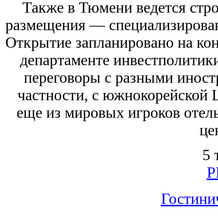
Также в Тюмени ведется стро
размещения — специализирова
Открытие запланировано на коне
департаменте инвестполитики 
переговоры с разными иност
частности, с южнокорейской L
еще из мировых игроков отель
це
5 
Р
Гостини