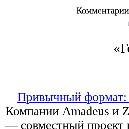
Комментарии
«Г
Привычный формат: 
Компании Amadeus и Zi
— совместный проект п