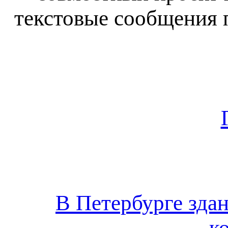
текстовые сообщения
В Петербурге здан
к