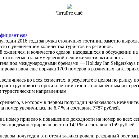
Читайте ещё:
фициант eats
угодии 2016 года загрузка столичных гостиниц заметно выросла
это с увеличением количества туристов из регионов.
 оживился, и количество сделок, находящихся в обсуждении на 
 этого сегмента коммерческой недвижимости активность
теля под международными брендами — Holiday Inn Seligerskaya и 
нирован ввод еще порядка 1700 номеров в различных категориях
величилась во всех сегментах, в результате в целом по рынку по
 рост группового спроса и летний сезон с повышенным интерес
 туристическим направлениям.
среднего, в котором в первом полугодии наблюдалось незначите
 на номер увеличилась на 6,7 % и составила 7787 рублей.
на номер привело к повышению доходности на номер во всех се
ель продемонстрировал рост на 14,9 % и составил 5159 рублей.
первом полугодии эти отели зафиксировали рекордный рост заг