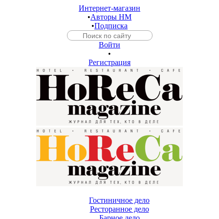
Интернет-магазин
•
Авторы HM
•
Подписка
Войти
•
Регистрация
Гостиничное дело
Ресторанное дело
Барное дело