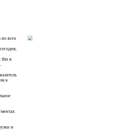
 во всех
сегодня,
ibis в
.
казатель
ом к
льное
гментах
рузки и