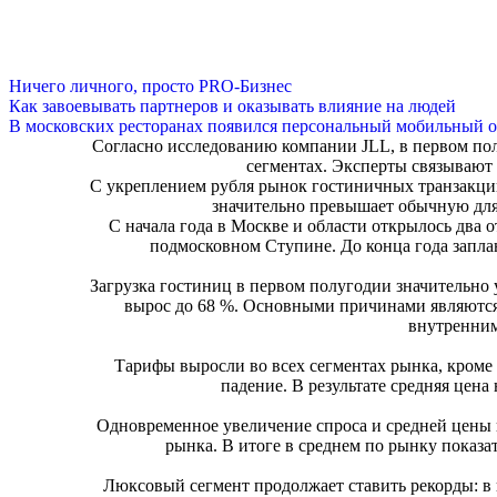
Ничего личного, просто PRO-Бизнес
Как завоевывать партнеров и оказывать влияние на людей
В московских ресторанах появился персональный мобильный о
Согласно исследованию компании JLL, в первом пол
сегментах. Эксперты связывают 
С укреплением рубля рынок гостиничных транзакций
значительно превышает обычную для
С начала года в Москве и области открылось два о
подмосковном Ступине. До конца года запла
Загрузка гостиниц в первом полугодии значительно у
вырос до 68 %. Основными причинами являются
внутренним
Тарифы выросли во всех сегментах рынка, кроме 
падение. В результате средняя цена
Одновременное увеличение спроса и средней цены 
рынка. В итоге в среднем по рынку показат
Люксовый сегмент продолжает ставить рекорды: в 