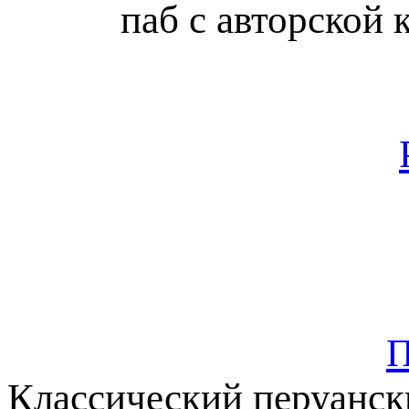
паб с авторской 
П
Классический перуански