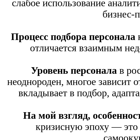
слабое использование аналит
бизнес-п
Процесс подбора персонала
отличается взаимным недо
Уровень персонала
в ро
неоднороден, многое зависит о
вкладывает в подбор, адапт
На мой взгляд, особеннос
кризисную эпоху — это 
самооку