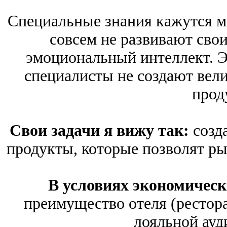
Специальные знания кажутся м
совсем не развивают сво
эмоциональный интеллект. Эт
специалисты не создают вел
прод
Свои задачи я вижу так:
созд
продукты, которые позволят р
В условиях экономическ
преимущество отеля (рестора
лояльной ауд