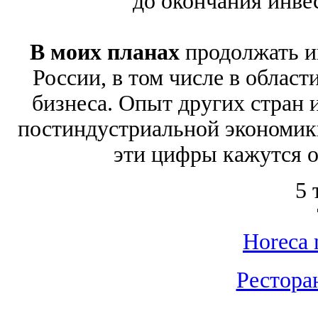
до окончания инве
В моих планах
продолжать 
России, в том числе в област
бизнеса. Опыт других стран 
постиндустриальной экономик
эти цифры кажутся 
5 
Horeca 
Рестора