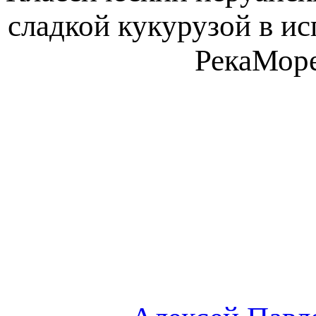
сладкой кукурузой в и
РекаМоре