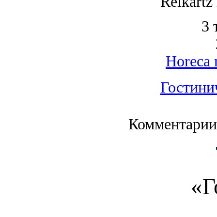
Reikartz
3 
Horeca 
Гостини
Комментарии
«Г