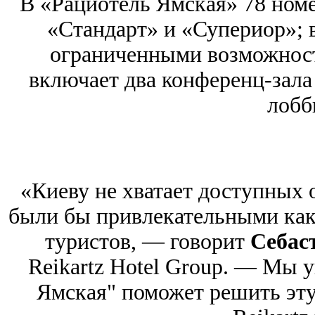
В «Рациотель Ямская» 78 номе
«Стандарт» и «Супериор»; в
ограниченными возможност
включает два конференц-зала 
лобб
«Киеву не хватает доступных о
были бы привлекательными как 
туристов, — говорит
Себас
Reikartz Hotel Group. — Мы у
Ямская" поможет решить эту