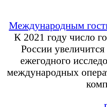
Международным гости
К 2021 году число г
России увеличится 
ежегодного исслед
международных операт
комп