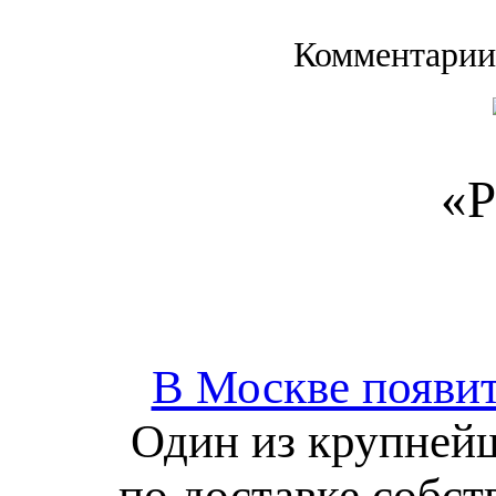
Комментарии
«Р
В Москве появит
Один из крупнейш
по доставке собс