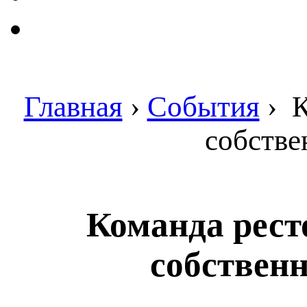
Главная
›
События
›
К
собств
Команда рест
собствен