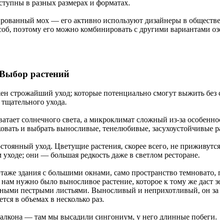
ступны в разных размерах и форматах.
зированный мох — его активно используют дизайнеры в обществ
особ, поэтому его можно комбинировать с другими вариантами оз
Выбор растений
ен строжайший уход; которые потенциально смогут выжить без 
тщательного ухода.
ватает солнечного света, а микроклимат сложный из-за особенно
овать и выбрать выносливые, тенелюбивые, засухоустойчивые р
тоянный уход. Цветущие растения, скорее всего, не приживутся,
уходе; они — большая редкость даже в светлом ресторане.
 этаже здания с большими окнами, само пространство темновато,
 нам нужно было выносливое растение, которое к тому же даст 
ивными пестрыми листьями. Выносливый и неприхотливый, он за
тся в объемах в несколько раз.
 балкона — там мы высадили сингониум, у него длинные побеги.