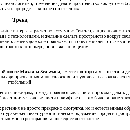
а с технологиями, и желание сделать пространство вокруг себя бо
уться к природе ― вполне естественно»
Тренд
айне интерьера растет во всем мире. Эта тенденция вполне зак
зана с технологиями, и желание сделать пространство вокруг себ
енно. Зелень добавляет равновесия и обеспечивает тот самый ба
е только в интерьере, но и в жизни в целом.
ной школе
Михаила Зельмана
, вместе с которым мы посетили д
ых до признанных мишленовских, и я увидела, насколько этот 
глобальный.
ня не покидала, и когда появился заказчик с запросом сделать д
ый лофт нотку экологичности и комфорта — это было вполне зак
: растения не просто прекрасно смотрятся, но и естественным об
кт уравновешивает урбанистическое окружение города и простр
л так много ресторанов за последнее десятилетие.