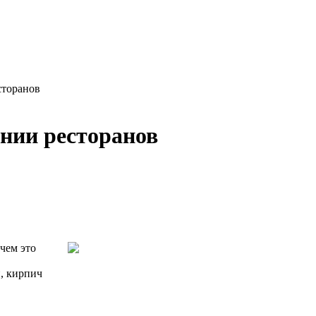
сторанов
ении ресторанов
чем это
н, кирпич