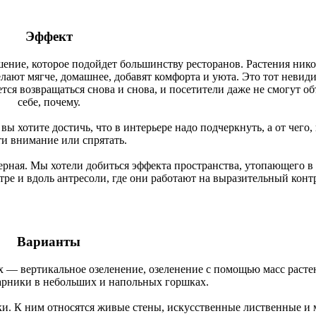
Эффект
ение, которое подойдет большинству ресторанов. Растения нико
сделают мягче, домашнее, добавят комфорта и уюта. Это тот неви
ется возвращаться снова и снова, и посетители даже не смогут о
себе, почему.
вы хотите достичь, что в интерьере надо подчеркнуть, а от чего,
ти внимание или спрятать.
ерная. Мы хотели добиться эффекта пространства, утопающего в 
ре и вдоль антресоли, где они работают на выразительный контр
Варианты
 — вертикальное озеленение, озеленение с помощью масс растен
тарники в небольших и напольных горшках.
ки. К ним относятся живые стены, искусственные лиственные и