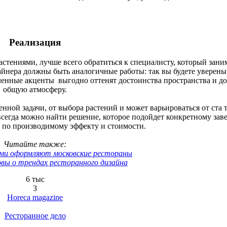
Реализация
стениями, лучше всего обратиться к специалисту, который зани
айнера должны быть аналогичные работы: так вы будете уверены
ленные акценты выгодно оттенят достоинства пространства и д
общую атмосферу.
нной задачи, от выбора растений и может варьироваться от ста 
всегда можно найти решение, которое подойдет конкретному зав
о по производимому эффекту и стоимости.
Читайте также:
ми оформляют московские рестораны
вы о трендах ресторанного дизайна
6 тыс
3
Horeca magazine
Ресторанное дело