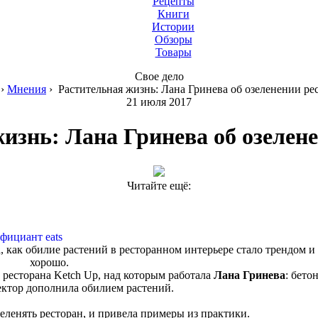
Рецепты
Книги
Истории
Обзоры
Товары
Свое дело
›
Мнения
›
Растительная жизнь: Лана Гринева об озеленении ре
21 июля 2017
изнь: Лана Гринева об озелен
Читайте ещё:
фициант eats
 как обилие растений в ресторанном интерьере стало трендом и 
хорошо.
ресторана Ketch Up, над которым работала
Лана Гринева
: бето
ектор дополнила обилием растений.
озеленять ресторан, и привела примеры из практики.