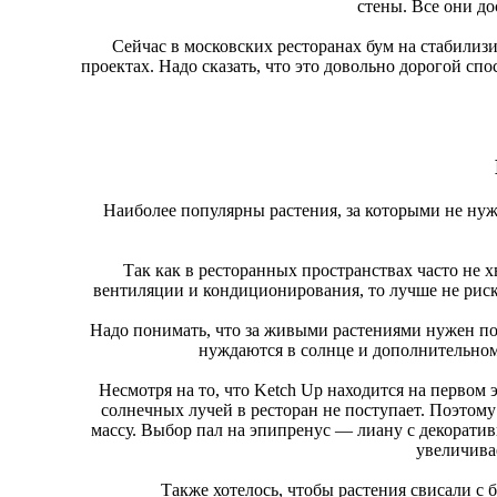
стены. Все они до
Сейчас в московских ресторанах бум на стабили
проектах. Надо сказать, что это довольно дорогой сп
Наиболее популярны растения, за которыми не нуж
Так как в ресторанных пространствах часто не х
вентиляции и кондиционирования, то лучше не риск
Надо понимать, что за живыми растениями нужен пос
нуждаются в солнце и дополнительном 
Несмотря на то, что Ketch Up находится на первом
солнечных лучей в ресторан не поступает. Поэтому
массу. Выбор пал на эпипренус — лиану с декорат
увеличивае
Также хотелось, чтобы растения свисали с