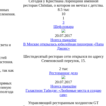
Сегодня у Кристиана Лоренцини именной
ресторан Christian, о котором он мечтал с детства.
8.5 тыс
енных
10
еленения.
1
3
Шеф-повара
20.07.2017
Horeca magazine
В Москве открылась юбилейная пиццерия «Папа
света и
Джонс»
Шестидесятый ресторан сети открылся по адресу
стей
Семеновский переулок, 15.
астения.
2 тыс
 так как
Ресторанное дело
20.07.2017
 прямых
Horeca magazine
зеленую
Галактион Табидзе: «Любимые места я создаю
 полгода
сам»
Управляющий ресторанным холдингом GT