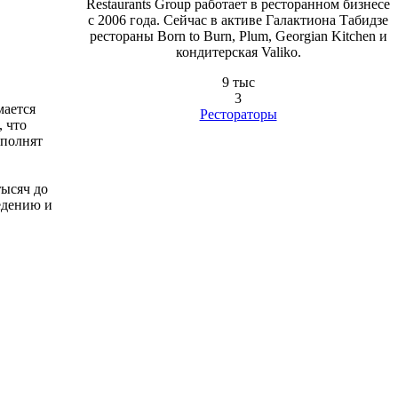
Restaurants Group работает в ресторанном бизнесе
с 2006 года. Сейчас в активе Галактиона Табидзе
рестораны Born to Burn, Plum, Georgian Kitchen и
кондитерская Valiko.
9 тыс
3
мается
Рестораторы
, что
ополнят
тысяч до
едению и