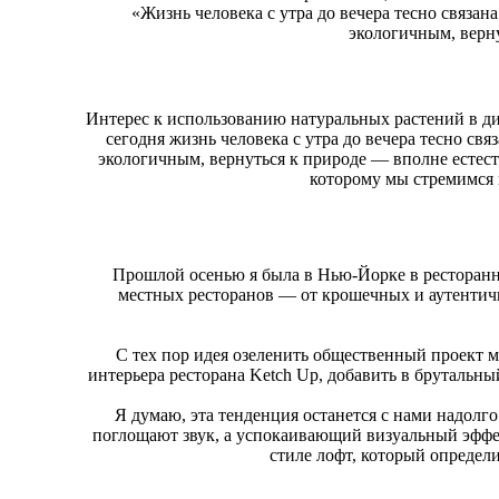
«Жизнь человека с утра до вечера тесно связан
экологичным, верн
Интерес к использованию натуральных растений в диз
сегодня жизнь человека с утра до вечера тесно свя
экологичным, вернуться к природе — вполне естеств
которому мы стремимся н
Прошлой осенью я была в Нью-Йорке в ресторан
местных ресторанов — от крошечных и аутентичн
С тех пор идея озеленить общественный проект ме
интерьера ресторана Ketch Up, добавить в брутальн
Я думаю, эта тенденция останется с нами надолго
поглощают звук, а успокаивающий визуальный эффе
стиле лофт, который определи