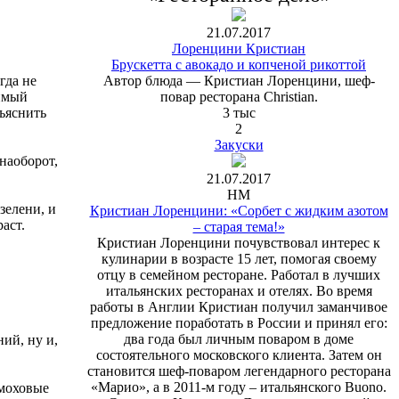
21.07.2017
Лоренцини Кристиан
Брускетта с авокадо и копченой рикоттой
гда не
Автор блюда — Кристиан Лоренцини, шеф-
димый
повар ресторана Christian.
бъяснить
3 тыс
2
Закуски
 наоборот,
21.07.2017
НМ
зелени, и
Кристиан Лоренцини: «Сорбет с жидким азотом
аст.
‒ старая тема!»
Кристиан Лоренцини почувствовал интерес к
кулинарии в возрасте 15 лет, помогая своему
отцу в семейном ресторане. Работал в лучших
итальянских ресторанах и отелях. Во время
работы в Англии Кристиан получил заманчивое
предложение поработать в России и принял его:
два года был личным поваром в доме
ий, ну и,
состоятельного московского клиента. Затем он
становится шеф-поваром легендарного ресторана
«Марио», а в 2011-м году – итальянского Buono.
 моховые