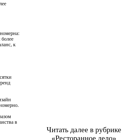
лее
ономерна:
я более
ланс, к
есятки
тренд
изайн
ономерно.
разом
анства в
Читать далее в рубрике
«Ресторанное дело»