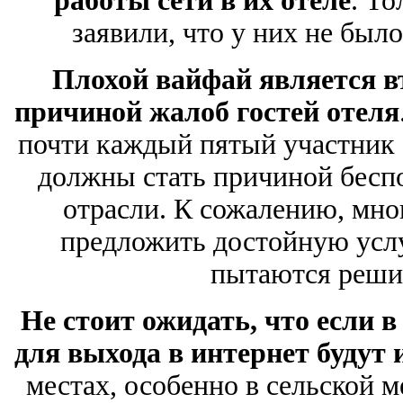
работы сети в их отеле
. Т
заявили, что у них не был
Плохой вайфай является в
причиной жалоб гостей отеля
почти каждый пятый участник 
должны стать причиной беспо
отрасли. К сожалению, мног
предложить достойную услу
пытаются решит
Не стоит ожидать, что если в
для выхода в интернет будут 
местах, особенно в сельской м