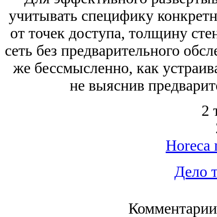
учитывать специфику конкретно
от точек доступа, толщину сте
сеть без предварительного обсл
же бессмысленно, как устраив
не выяснив предварит
2 
Horeca 
Дело 
Комментарии