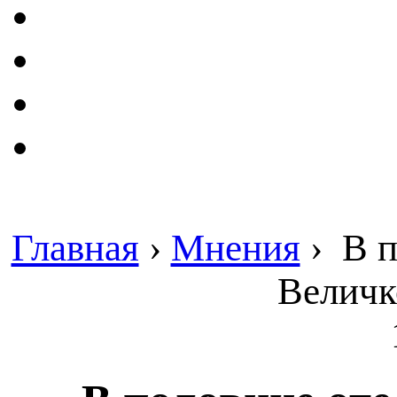
Главная
›
Мнения
›
В п
Величк