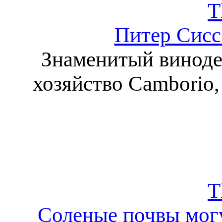
T
Питер Сисс
Знаменитый винодел
хозяйство Camborio,
T
Соленые почвы могу