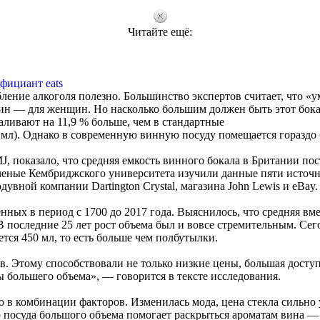
Читайте ещё:
фициант eats
ление алкоголя полезно. Большинство экспертов считает, что «
дин — для женщин. Но насколько большим должен быть этот бок
ливают на 11,9 % больше, чем в стандартные
 мл). Однако в современную винную посуду помещается гораздо 
J, показало, что средняя емкость винного бокала в Британии по
Ученые Кембриджского университета изучили данные пяти источ
увной компании Dartington Crystal, магазина John Lewis и eBay.
нных в период с 1700 до 2017 года. Выяснилось, что средняя вм
. В последние 25 лет рост объема был и вовсе стремительным. Сег
ся 450 мл, то есть больше чем полбутылки.
в. Этому способствовали не только низкие цены, большая досту
 большего объема», — говорится в тексте исследования.
о в комбинации факторов. Изменилась мода, цена стекла сильно 
о посуда большого объема помогает раскрыться ароматам вина —