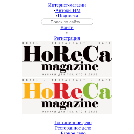
Интернет-магазин
•
Авторы HM
•
Подписка
Войти
•
Регистрация
Гостиничное дело
Ресторанное дело
Барное дело