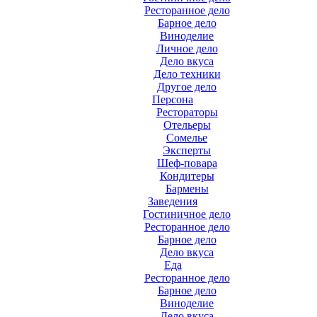
Ресторанное дело
Барное дело
Виноделие
Личное дело
Дело вкуса
Дело техники
Другое дело
Персона
Рестораторы
Отельеры
Сомелье
Эксперты
Шеф-повара
Кондитеры
Бармены
Заведения
Гостиничное дело
Ресторанное дело
Барное дело
Дело вкуса
Еда
Ресторанное дело
Барное дело
Виноделие
Дело вкуса