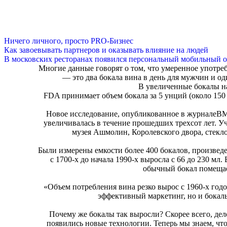
Ничего личного, просто PRO-Бизнес
Как завоевывать партнеров и оказывать влияние на людей
В московских ресторанах появился персональный мобильный о
Многие данные говорят о том, что умеренное употреб
— это два бокала вина в день для мужчин и о
В увеличенные бокалы на
FDA принимает объем бокала за 5 унций (около 150
Новое исследование, опубликованное в журнале
BM
увеличивалась в течение прошедших трехсот лет. 
музея Ашмолин, Королевского двора, стеклод
Были измерены емкости более 400 бокалов, произведе
с 1700-х до начала 1990-х выросла с 66 до 230 мл
обычный бокал помещает
«Объем потребления вина резко вырос с 1960-х годо
эффективный маркетинг, но и бокалы
Почему же бокалы так выросли? Скорее всего, дел
появились новые технологии. Теперь мы знаем, чт