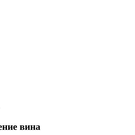
а
ение вина