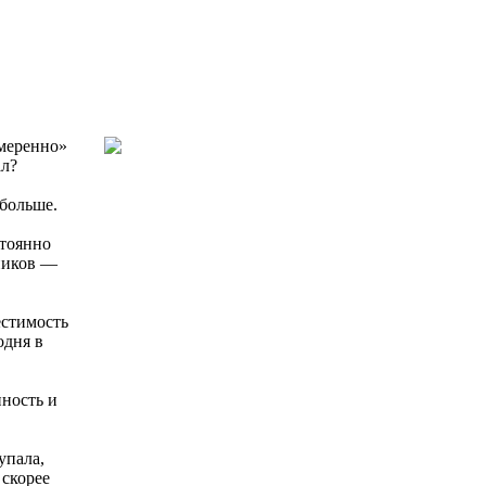
умеренно»
ал?
больше.
стоянно
ников —
естимость
одня в
пность и
упала,
 скорее