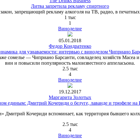
The Drinks Business
Литва запретила рекламу спиртного
 закон, запрещающий рекламу алкоголя на ТВ, радио, в печатных 
1 тыс
1
Виноделие
05.01.2018
Федор Кондратенко
инамика для узнаваемости: интервью с виноделом Чиприано Бар
же сомелье — Чиприано Барсанти, совладелец хозяйств Macea и Fa
вин и повысили популярность малоизвестного аппеласьона.
2.5 тыс
4
Виноделие
19.12.2017
Маргарита Золотых
ом единым: Дмитрий Кочериди о белуге, лаванде и трюфеле на
» Дмитрий Кочериди вспоминает, как территория бывшего колхо
2.5 тыс
4
Виноделие