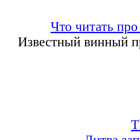
Что читать про
Известный винный пр
T
Литва за