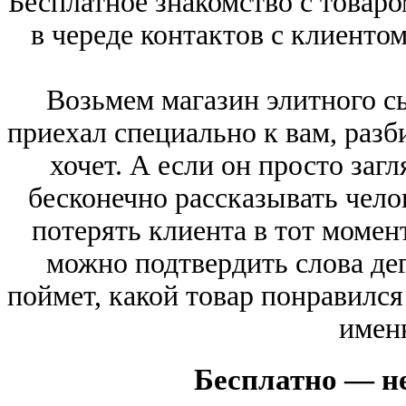
Бесплатное знакомство с товар
в череде контактов с клиенто
Возьмем магазин элитного с
приехал специально к вам, разби
хочет. А если он просто за
бесконечно рассказывать чело
потерять клиента в тот момент
можно подтвердить слова де
поймет, какой товар понравился
именн
Бесплатно — не