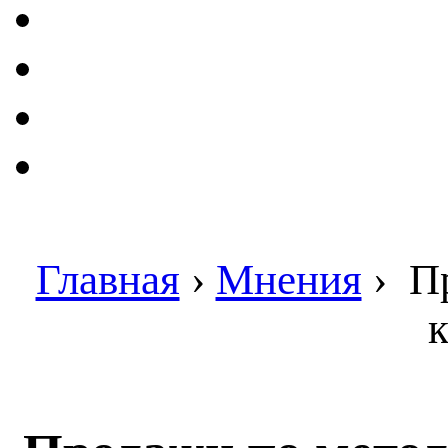
Главная
›
Мнения
›
Пр
к