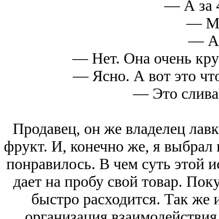
— А за 
— М
— А 
— Нет. Она очень круп
— Ясно. А вот это что
— Это слива
Продавец, он же владелец лав
фрукт. И, конечно же, я выбрал 
понравилось. В чем суть этой и
дает на пробу свой товар. Пок
быстро расходится. Так же 
организация взаимодействия 