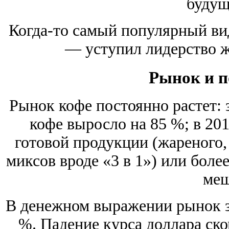
будущ
Когда-то самый популярный ви
— уступил лидерство 
Рынок и п
Рынок кофе постоянно растет: 
кофе выросло на 85 %; в 20
готовой продукции (жареного,
миксов вроде «3 в 1») или бол
меш
В денежном выражении рынок за
%. Падение курса доллара ск