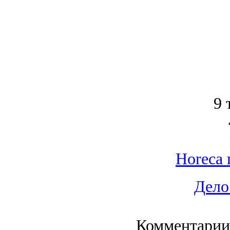
9 
Horeca 
Дело
Комментарии