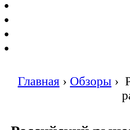
Главная
›
Обзоры
›
Р
р