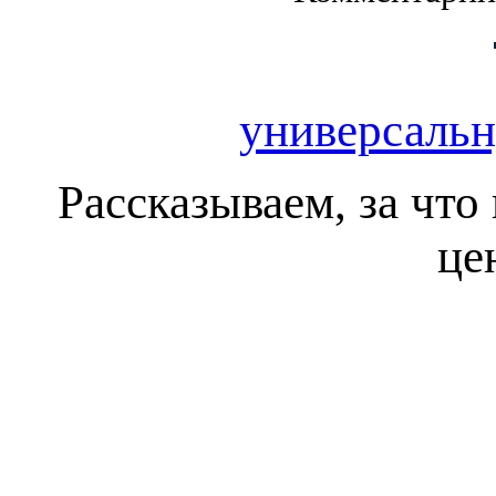
универсаль
Рассказываем, за чт
це