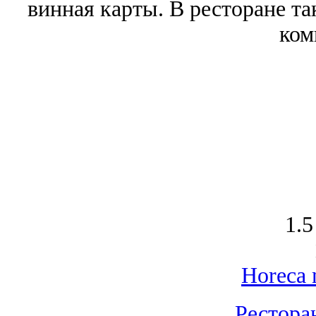
винная карты. В ресторане т
ком
1.5
Horeca 
Рестора