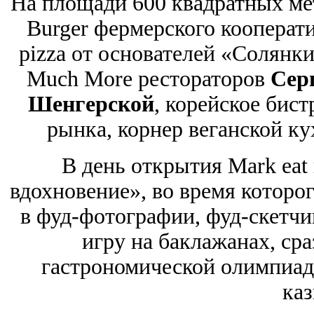
На площади 600 квадратных мет
Burger фермерского кооперати
pizza от основателей «Солянки
Much More рестораторов
Сер
Шенгерской
, корейское бис
рынка, корнер веганской ку
В день открытия Mark eat
вдохновение», во время которог
в фуд-фотографии, фуд-скетчи
игру на баклажанах, сра
гастрономической олимпиад
каз