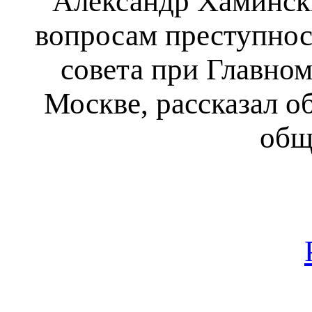
Александр Хамински
вопросам преступнос
совета при Главно
Москве, рассказал о
общ