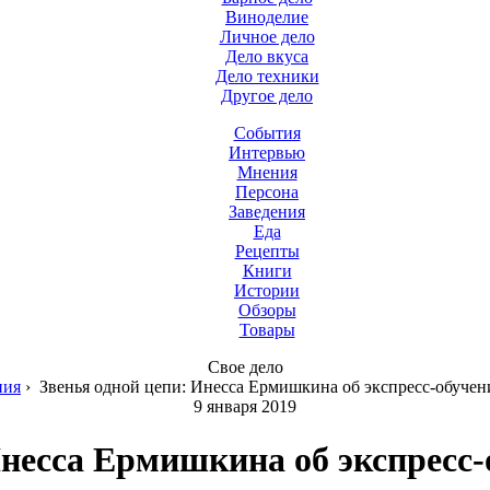
Виноделие
Личное дело
Дело вкуса
Дело техники
Другое дело
События
Интервью
Мнения
Персона
Заведения
Еда
Рецепты
Книги
Истории
Обзоры
Товары
Свое дело
ния
›
Звенья одной цепи: Инесса Ермишкина об экспресс-обуче
9 января 2019
Инесса Ермишкина об экспресс