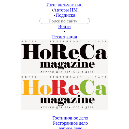
Интернет-магазин
•
Авторы HM
•
Подписка
Войти
•
Регистрация
Гостиничное дело
Ресторанное дело
Барное дело