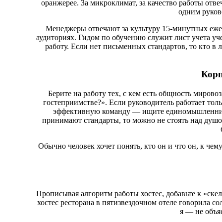
оранжерее. За микроклимат, за качество работы отв
одним руков
Менеджеры отвечают за культуру 15-минутных ежед
аудиториях. Гидом по обучению служит лист учета уч
работу. Если нет письменных стандартов, то кто в 
Корп
Берите на работу тех, с кем есть общность мирово
гостеприимстве?». Если руководитель работает толь
эффективную команду — ищите единомышленников
принимают стандарты, то можно не стоять над душо
Обычно человек хочет понять, кто он и что он, к чем
Прописывая алгоритм работы хостес, добавьте к «ске
хостес ресторана в пятизвездочном отеле говорила сол
я — не объя