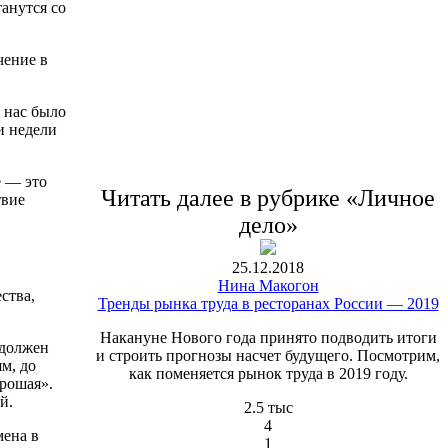
танутся со
чение в
У нас было
и недели
е — это
Читать далее в рубрике «Личное
твие
дело»
25.12.2018
Нина Макогон
ства,
Тренды рынка труда в ресторанах России — 2019
Накануне Нового года принято подводить итоги
 должен
и строить прогнозы насчет будущего. Посмотрим,
м, до
как поменяется рынок труда в 2019 году.
орошая».
й.
2.5 тыс
4
мена в
1