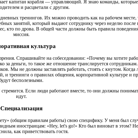
ечает капитан корабля — управляющий. Я знаю команды, которые
одителем и расцветали с другим.
невных тренингов. Их можно проводить как на рабочем месте, 
ебных занятий, который выдают сотруднику через неделю после 
лес, кто по дрова. В общей части должны быть правила поведения
миссия.
оративная культура
ззрения. Спрашивайте на собеседовании: «Почему вы хотите рабо
ко за деньги, то такое же отношение транслируется сотрудникам
. Мы не должны заставлять работать, стоять с кнутом. Когда
й, и тренинги о правилах общения, корпоративной культуре и п
будут бесполезными.
у стремится. Если люди работают вместе, то они должны понимат
идут.
Специализация
лету» (общим правилам работы) свою специфику. У меня был случ
идным иностранцам: «Hey, let's go!» Кто был виноват в этом? Не 
снила, как приветствовать гостя.