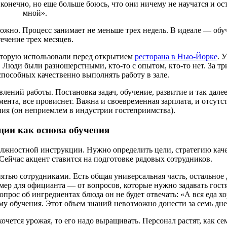
 конечно, но еще больше боюсь, что они ничему не научатся и ос
мной».
можно. Процесс занимает не меньше трех недель. В идеале — обу
течение трех месяцев.
оторую использовали перед открытием
ресторана в Нью-Йорке
. 
. Люди были разношерстными, кто-то с опытом, кто-то нет. За тр
пособных качественно выполнять работу в зале.
лений работы. Постановка задач, обучение, развитие и так дале
мента, все провиснет. Важна и своевременная зарплата, и отсутс
ния (он неприемлем в индустрии гостеприимства).
ции как основа обучения
олжностной инструкции. Нужно определить цели, стратегию каче
Сейчас акцент ставится на подготовке рядовых сотрудников.
ятью сотрудниками. Есть общая универсальная часть, остальное
мер для официанта — от вопросов, которые нужно задавать гостя
опрос об ингредиентах блюда он не будет отвечать: «А вся еда х
у обучения. Этот объем знаний невозможно донести за семь дне
хочется урожая, то его надо выращивать. Персонал растят, как се