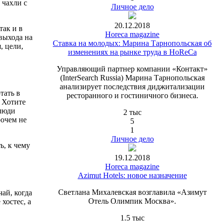
 чахли с
Личное дело
20.12.2018
так и в
Horeca magazine
выхода на
Ставка на молодых: Марина Тарнопольская об
, цели,
изменениях на рынке труда в HoReCa
Управляющий партнер компании «Контакт»
(InterSearch Russia) Марина Тарнопольская
анализирует последствия диджитализации
тать в
ресторанного и гостиничного бизнеса.
. Хотите
 люди
2 тыс
рочем не
5
1
Личное дело
ь, к чему
19.12.2018
Horeca magazine
Azimut Hotels: новое назначение
Светлана Михалевская возглавила «Азимут
ай, когда
Отель Олимпик Москва».
хостес, а
1.5 тыс