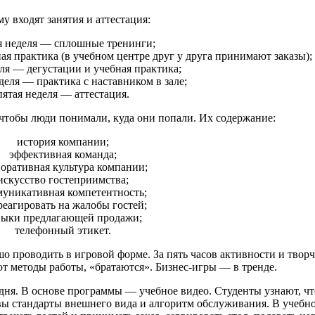
у входят занятия и аттестация:
я неделя — сплошные тренинги;
ая практика (в учебном центре друг у друга принимают заказы);
еля — дегустации и учебная практика;
деля — практика с наставником в зале;
пятая неделя — аттестация.
тобы люди понимали, куда они попали. Их содержание:
история компании;
эффективная команда;
оративная культура компании;
искусство гостеприимства;
уникативная компетентность;
реагировать на жалобы гостей;
выки предлагающей продажи;
телефонный этикет.
 проводить в игровой форме. За пять часов активности и твор
ют методы работы, «братаются». Бизнес-игры — в тренде.
дня. В основе программы — учебное видео. Студенты узнают, чт
вы стандарты внешнего вида и алгоритм обслуживания. В учебно