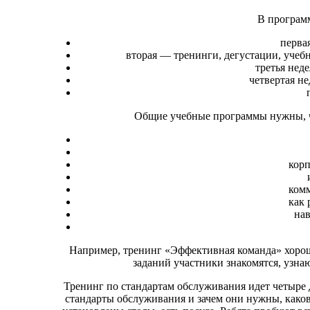
В программ
перва
вторая — тренинги, дегустации, учебн
третья нед
четвертая не
Общие учебные программы нужны, ч
корп
комм
как 
на
Например, тренинг «Эффективная команда» хорошо
заданий участники знакомятся, узна
Тренинг по стандартам обслуживания идет четыре 
стандарты обслуживания и зачем они нужны, како