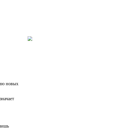
цию новых
значает
учишь