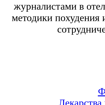
журналистами в отел
методики похудения 
сотрудниче
Ф
Лекарства 