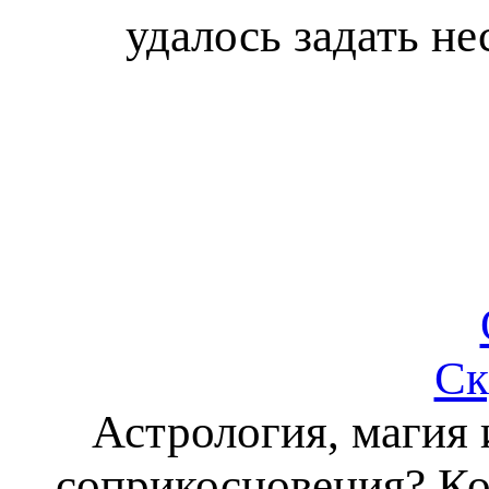
удалось задать не
Ск
Астрология, магия
соприкосновения? Ког