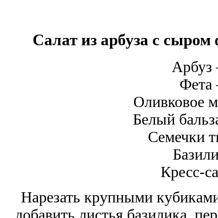
Салат из арбуза с сыром
Арбуз 
Фета 
Оливковое м
Белый бальз
Семечки т
Базили
Кресс-са
Нарезать крупными кубиками 
добавить листья базилика, пе