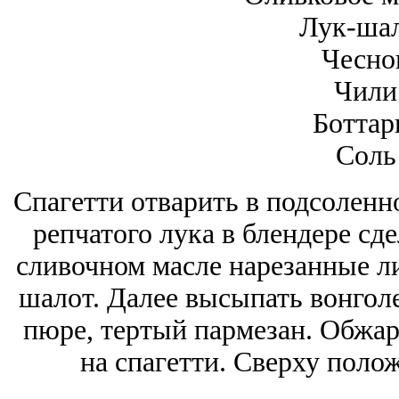
Лук-шал
Чесно
Чили
Боттар
Соль
Спагетти отварить в подсоленно
репчатого лука в блендере сд
сливочном масле нарезанные ли
шалот. Далее высыпать вонголе
пюре, тертый пармезан. Обжар
на спагетти. Сверху поло