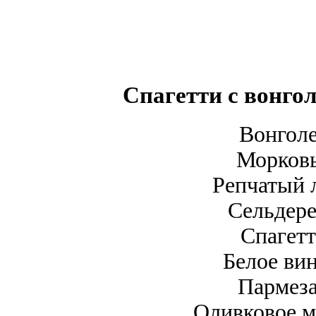
Спагетти с вонгол
Вонголе
Морковь
Репчатый 
Сельдере
Спагетт
Белое ви
Пармеза
Оливковое м