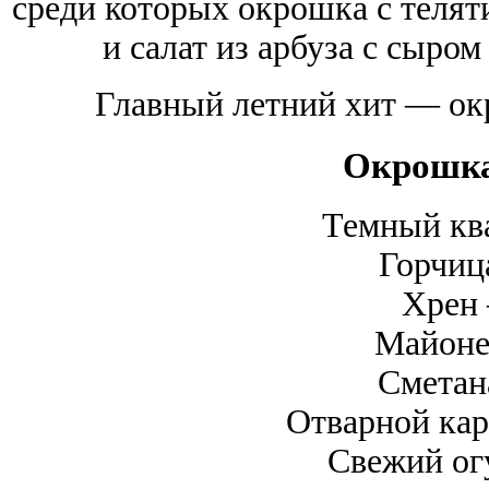
среди которых окрошка с теляти
и салат из арбуза с сыром
Главный летний хит — окр
Окрошка
Темный кв
Горчиц
Хрен 
Майоне
Сметан
Отварной кар
Свежий ог