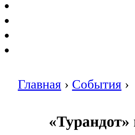
Главная
›
События
›
«Турандот» 