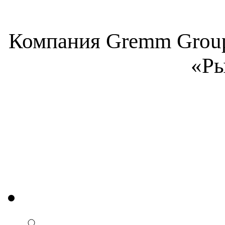
Компания Gremm Group
«Ры