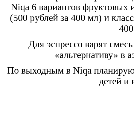
Niqa 6 вариантов фруктовых 
(500 рублей за 400 мл) и клас
400
Для эспрессо варят смесь
«альтернативу» в а
По выходным в Niqa планируют
детей и 