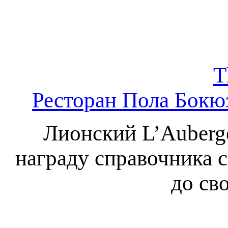
T
Ресторан Пола Бокю
Лионский L’Auberg
награду справочника с
до св