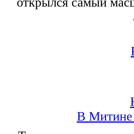
открылся самый масш
В Митине 