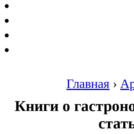
Главная
›
А
Книги о гастрон
стат