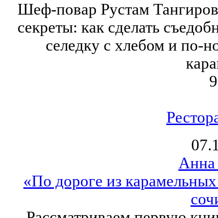
Шеф-повар Рустам Тангиров
секреты: как сделать съедоб
селедку с хлебом и по-н
кара
9
Рестор
07.
Анна
«По дороге из карамельных
соч
Рассматриваем первую кни