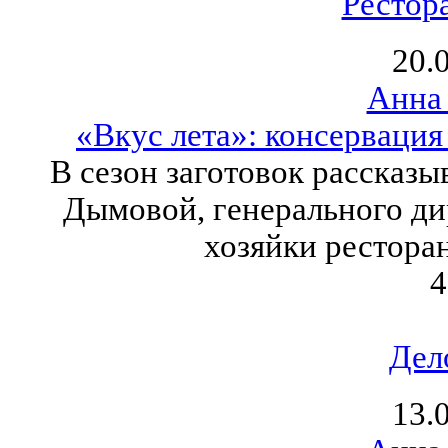
Рестор
20.
Анна
«Вкус лета»: консервация
В сезон заготовок рассказы
Дымовой, генерального д
хозяйки рестора
4
Дел
13.